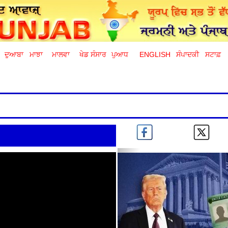
ਦੁਆਬਾ
ਮਾਝਾ
ਮਾਲਵਾ
ਖੇਡ ਸੰਸਾਰ
ਪੁਆਧ
ENGLISH
ਸੰਪਾਦਕੀ
ਸਟਾਫ਼
Previous