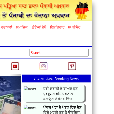
ਰਚਨਾਵਾਂ
ਸਮਾਜਿਕ
ਫ਼ੋਟੋਆਂ ਦੇਖੋ
ਇਸ਼ਤਿਹਾਰ
ਸਪਲੀਮੈਂਟ
Next
ਮੀਡੀਆ ਪੰਜਾਬ Breaking News
ਹਰੀ ਕ੍ਰਾਂਤੀ ਤੋਂ ਬਾਅਦ ਹੁਣ
ਪ੍ਰਦੂਸ਼ਣ ਰਹਿਤ ਸਟੀਲ
ਬਣਾਉਣ ਦੇ ਖੇਤਰ ਵਿੱਚ
ਕ੍ਰਾਂਤ...
ਪੰਜਾਬ ਖੇਡਾਂ ਦੇ ਖੇਤਰ ਵਿਚ ਦੇਸ਼
ਵਿਚੋਂ ਮੋਹਰੀ ਬਣ ਕੇ ਉੱਭਰੇਗਾ: