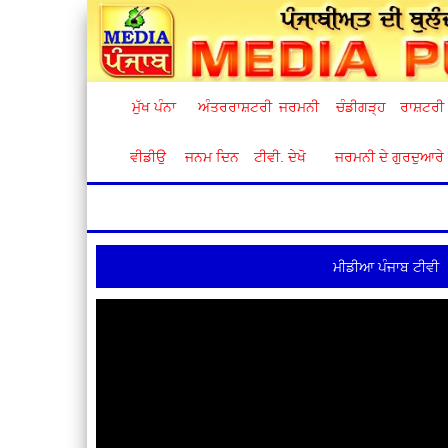
ਮੁੱਖ ਪੰਨਾ
ਅੰਤਰਰਾਸ਼ਟਰੀ
ਜਰਮਨੀ
ਚੰਡੀਗੜ੍ਹ
ਰਾਸ਼ਟਰੀ
ਵੀਡੀਉ
ਜਨਮ ਦਿਨ
ਟੀਵੀ. ਦੇਖੋ
ਜਰਮਨੀ ਦੇ ਗੁਰਦੁਆਰੇ
ਮੀਡੀਆ ਪੰਜਾਬ ਟੀਵੀ