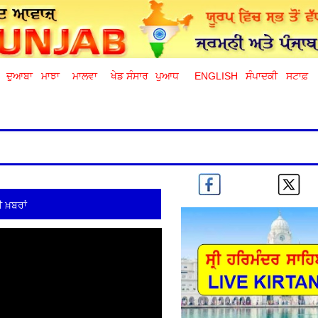
ਦੁਆਬਾ
ਮਾਝਾ
ਮਾਲਵਾ
ਖੇਡ ਸੰਸਾਰ
ਪੁਆਧ
ENGLISH
ਸੰਪਾਦਕੀ
ਸਟਾਫ਼
 ਖ਼ਬਰਾਂ