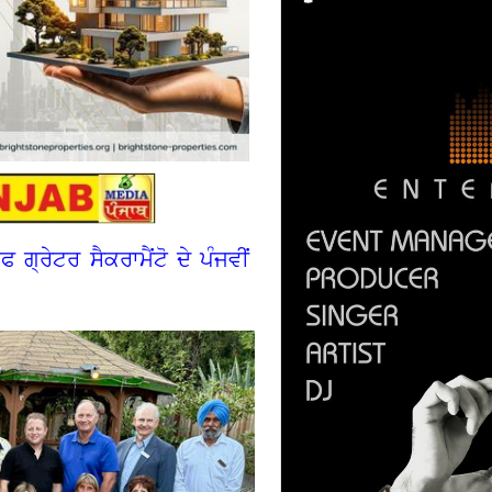
ਗ੍ਰੇਟਰ ਸੈਕਰਾਮੈਂਟੋ ਦੇ ਪੰਜਵੀਂ