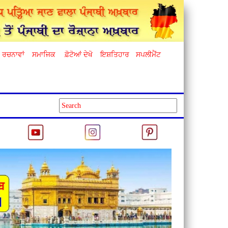
ਰਚਨਾਵਾਂ
ਸਮਾਜਿਕ
ਫ਼ੋਟੋਆਂ ਦੇਖੋ
ਇਸ਼ਤਿਹਾਰ
ਸਪਲੀਮੈਂਟ