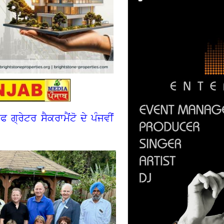
ਗ੍ਰੇਟਰ ਸੈਕਰਾਮੈਂਟੋ ਦੇ ਪੰਜਵੀਂ