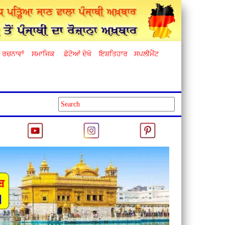
ਰਚਨਾਵਾਂ
ਸਮਾਜਿਕ
ਫ਼ੋਟੋਆਂ ਦੇਖੋ
ਇਸ਼ਤਿਹਾਰ
ਸਪਲੀਮੈਂਟ