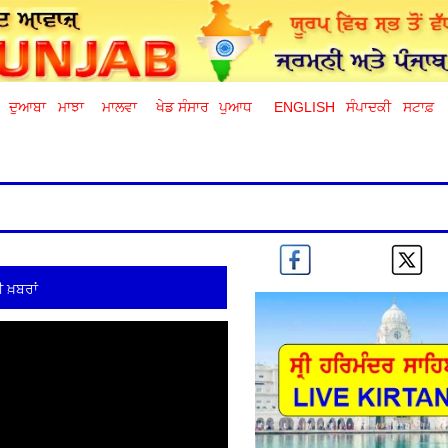
ਦੁਆਬਾ
ਮਾਝਾ
ਮਾਲਵਾ
ਖੇਡ ਸੰਸਾਰ
ਪੁਆਧ
ENGLISH
ਸੰਪਾਦਕੀ
ਸਟਾਫ਼
 ਖ਼ਬਰਾਂ