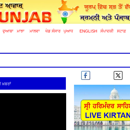
ਦੁਆਬਾ
ਮਾਝਾ
ਮਾਲਵਾ
ਖੇਡ ਸੰਸਾਰ
ਪੁਆਧ
ENGLISH
ਸੰਪਾਦਕੀ
ਸਟਾਫ਼
 ਖ਼ਬਰਾਂ