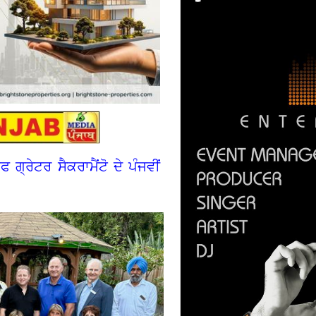
ਗ੍ਰੇਟਰ ਸੈਕਰਾਮੈਂਟੋ ਦੇ ਪੰਜਵੀਂ