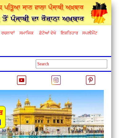
ਰਚਨਾਵਾਂ
ਸਮਾਜਿਕ
ਫ਼ੋਟੋਆਂ ਦੇਖੋ
ਇਸ਼ਤਿਹਾਰ
ਸਪਲੀਮੈਂਟ