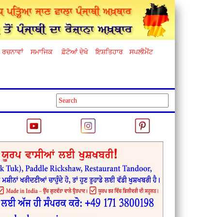
ਰਚਨਾਵਾਂ
ਸਮਾਜਿਕ
ਫ਼ੋਟੋਆਂ ਦੇਖੋ
ਇਸ਼ਤਿਹਾਰ
ਸਪਲੀਮੈਂਟ