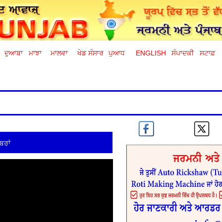
ਦੁਆਬਾ
ਮਾਝਾ
ਮਾਲਵਾ
ਖੇਡ ਸੰਸਾਰ
ਪੁਆਧ
ENGLISH
ਸੰਪਾਦਕੀ
ਸਟਾਫ਼
ਬਰਾਂ