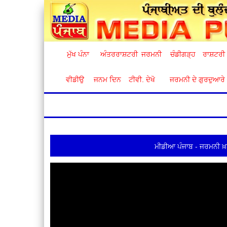
ਮੁੱਖ ਪੰਨਾ
ਅੰਤਰਰਾਸ਼ਟਰੀ
ਜਰਮਨੀ
ਚੰਡੀਗੜ੍ਹ
ਰਾਸ਼ਟਰੀ
ਵੀਡੀਉ
ਜਨਮ ਦਿਨ
ਟੀਵੀ. ਦੇਖੋ
ਜਰਮਨੀ ਦੇ ਗੁਰਦੁਆਰੇ
ਮੀਡੀਆ ਪੰਜਾਬ - ਜਰਮਨੀ ਖ਼