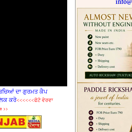
ਚ‌ਿਆਂ ਦਾ ਗੁਰਮਤ ਕੈਪ
ਿਕ ਕਰੋ
<<<<<<ਫੋਟੋ ਵੇਰਵਾ
e >>