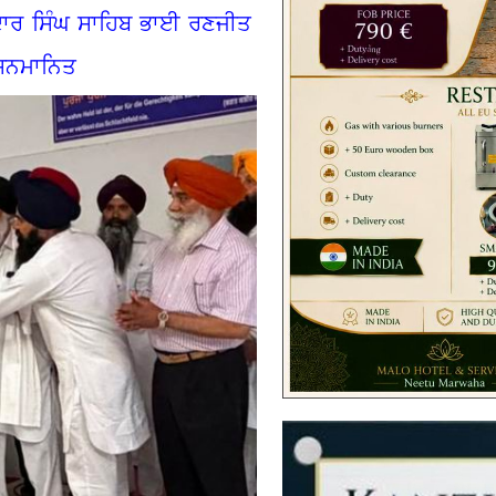
ਦਾਰ ਸਿੰਘ ਸਾਹਿਬ ਭਾਈ ਰਣਜੀਤ
ੇ ਸਨਮਾਨਿਤ