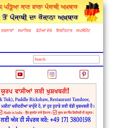
ਰਚਨਾਵਾਂ
ਸਮਾਜਿਕ
ਫ਼ੋਟੋਆਂ ਦੇਖੋ
ਇਸ਼ਤਿਹਾਰ
ਸਪਲੀਮੈਂਟ