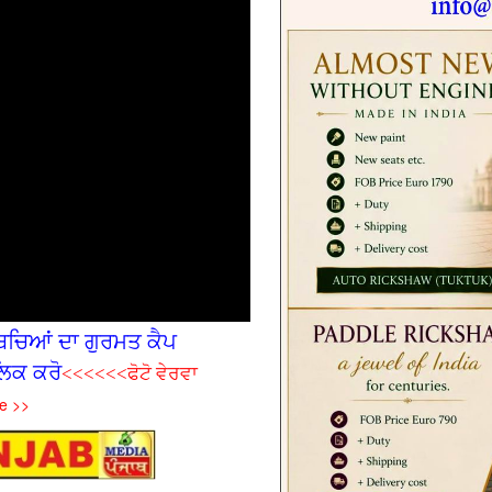
ਚ‌ਿਆਂ ਦਾ ਗੁਰਮਤ ਕੈਪ
ਿਕ ਕਰੋ
<<<<<<ਫੋਟੋ ਵੇਰਵਾ
e >>