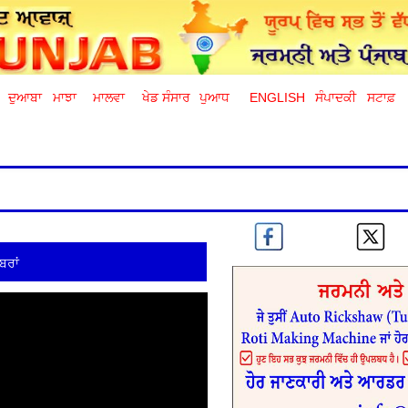
ਦੁਆਬਾ
ਮਾਝਾ
ਮਾਲਵਾ
ਖੇਡ ਸੰਸਾਰ
ਪੁਆਧ
ENGLISH
ਸੰਪਾਦਕੀ
ਸਟਾਫ਼
ਬਰਾਂ