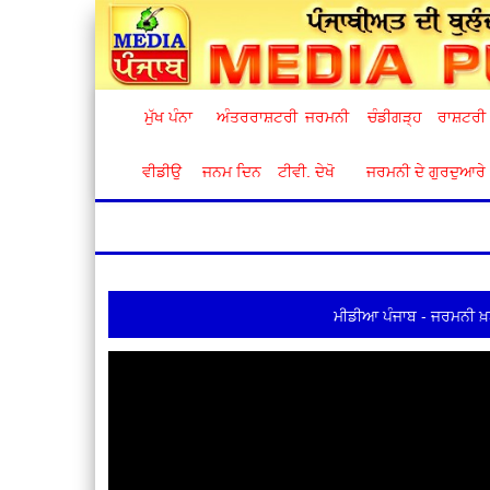
ਮੁੱਖ ਪੰਨਾ
ਅੰਤਰਰਾਸ਼ਟਰੀ
ਜਰਮਨੀ
ਚੰਡੀਗੜ੍ਹ
ਰਾਸ਼ਟਰੀ
ਵੀਡੀਉ
ਜਨਮ ਦਿਨ
ਟੀਵੀ. ਦੇਖੋ
ਜਰਮਨੀ ਦੇ ਗੁਰਦੁਆਰੇ
ਮੀਡੀਆ ਪੰਜਾਬ - ਜਰਮਨੀ ਖ਼