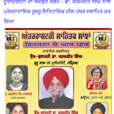
ਦੂਰਦ੍ਰਿਸ਼ਟੀ ਦਾ ਅਦਭੁੱਤ ਸੰਗਮ : ਡਾ. ਕਰਮਜੀਤ ਸਿੰਘ ਨਾਲ
ਪ੍ਰੇਰਨਾਦਾਇਕ ਰੂਬਰੂ ਇਤਿਹਾਸਿਕ ਮੀਲ ਪੱਥਰ ਸਥਾਪਿਤ ਕਰ
ਗਿਆ