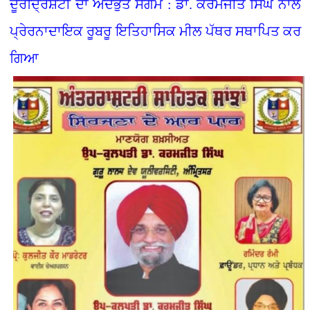
ਦੂਰਦ੍ਰਿਸ਼ਟੀ ਦਾ ਅਦਭੁੱਤ ਸੰਗਮ : ਡਾ. ਕਰਮਜੀਤ ਸਿੰਘ ਨਾਲ
ਪ੍ਰੇਰਨਾਦਾਇਕ ਰੂਬਰੂ ਇਤਿਹਾਸਿਕ ਮੀਲ ਪੱਥਰ ਸਥਾਪਿਤ ਕਰ
ਗਿਆ