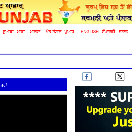
ਦੁਆਬਾ
ਮਾਝਾ
ਮਾਲਵਾ
ਖੇਡ ਸੰਸਾਰ
ਪੁਆਧ
ENGLISH
ਸੰਪਾਦਕੀ
ਸਟਾਫ਼
ਬਰਾਂ