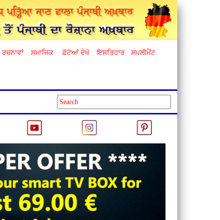
ਰਚਨਾਵਾਂ
ਸਮਾਜਿਕ
ਫ਼ੋਟੋਆਂ ਦੇਖੋ
ਇਸ਼ਤਿਹਾਰ
ਸਪਲੀਮੈਂਟ