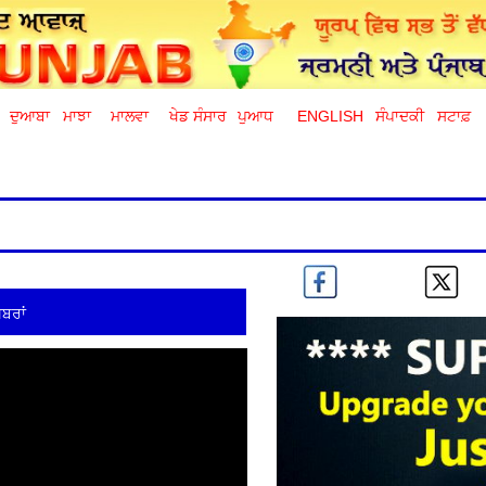
ਦੁਆਬਾ
ਮਾਝਾ
ਮਾਲਵਾ
ਖੇਡ ਸੰਸਾਰ
ਪੁਆਧ
ENGLISH
ਸੰਪਾਦਕੀ
ਸਟਾਫ਼
ਬਰਾਂ