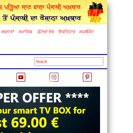
ਰਚਨਾਵਾਂ
ਸਮਾਜਿਕ
ਫ਼ੋਟੋਆਂ ਦੇਖੋ
ਇਸ਼ਤਿਹਾਰ
ਸਪਲੀਮੈਂਟ