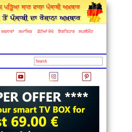
ਰਚਨਾਵਾਂ
ਸਮਾਜਿਕ
ਫ਼ੋਟੋਆਂ ਦੇਖੋ
ਇਸ਼ਤਿਹਾਰ
ਸਪਲੀਮੈਂਟ