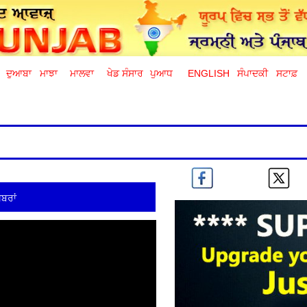
ਦੁਆਬਾ
ਮਾਝਾ
ਮਾਲਵਾ
ਖੇਡ ਸੰਸਾਰ
ਪੁਆਧ
ENGLISH
ਸੰਪਾਦਕੀ
ਸਟਾਫ਼
ਬਰਾਂ