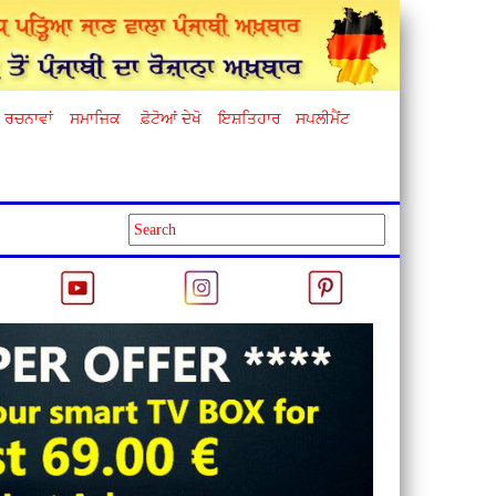
ਰਚਨਾਵਾਂ
ਸਮਾਜਿਕ
ਫ਼ੋਟੋਆਂ ਦੇਖੋ
ਇਸ਼ਤਿਹਾਰ
ਸਪਲੀਮੈਂਟ