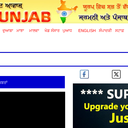
ਦੁਆਬਾ
ਮਾਝਾ
ਮਾਲਵਾ
ਖੇਡ ਸੰਸਾਰ
ਪੁਆਧ
ENGLISH
ਸੰਪਾਦਕੀ
ਸਟਾਫ਼
ਖ਼ਬਰਾਂ