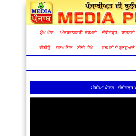
ਮੁੱਖ ਪੰਨਾ
ਅੰਤਰਰਾਸ਼ਟਰੀ
ਜਰਮਨੀ
ਚੰਡੀਗੜ੍ਹ
ਰਾਸ਼ਟਰੀ
ਵੀਡੀਉ
ਜਨਮ ਦਿਨ
ਟੀਵੀ. ਦੇਖੋ
ਜਰਮਨੀ ਦੇ ਗੁਰਦੁਆਰੇ
ਮੀਡੀਆ ਪੰਜਾਬ - ਚੰਡੀਗੜ੍ਹ 