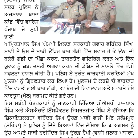
ਸਦਰ ਪੁਲਿਸ ਨੇ
ਅਜਨਾਲਾ ਥਾਣਾ
ਕਾਂਡ ਵਿੱਚ ਵਾਰਿਸ
ਪੰਜਾਬ ਦੇ ਮੁਖੀ
ਭਾਈ
ਅਮ੍ਰਿਤਪਾਲ ਸਿੰਘ ਐਮਪੀ ਖ਼ਿਲਾਫ਼ ਸਰਕਾਰੀ ਗਵਾਹ ਵਰਿੰਦਰ ਸਿੰਘ
ਮਾਵੀ ਤੇ ਉਸ ਦੇ ਸਾਥੀ ਉੱਪਰ ਥਾਰ ਗੱਡੀ ਵਿੱਚ ਸਵਾਰ ਹੋ ਕੇ ਉਨਾ ਦੀ
ਬਲੇਰੋ ਗੱਡੀ ਦਾ ਪਿੱਛਾ ਕਰਨ, ਤਾਬੜਤੋੜ ਫਾਇਰਿੰਗ ਕਰਨ ਅਤੇ ਇੱਕ
ਯੁਵਕ ਨੂੰ ਜ਼ਬਰਦਸਤੀ ਅਗਵਾ ਕਰਨ ਦੀ ਕੋਸ਼ਿਸ਼ ਦੇ ਮਾਮਲੇ ਵਿੱਚ ਵੱਡੀ
ਸਫ਼ਲਤਾ ਹਾਸਲ ਕੀਤੀ ਹੈ। ਪੁਲਿਸ ਨੇ ਤੁਰੰਤ ਕਾਰਵਾਈ ਕਰਦਿਆਂ ਮੁੱਖ
ਮੁਲਜ਼ਮ ਨੂੰ ਗ੍ਰਿਫ਼ਤਾਰ ਕਰ ਲਿਆ ਹੈ। ਮੁਲਜ਼ਮ ਦੇ ਕਬਜ਼ੇ 'ਚੋਂ ਵਾਰਦਾਤ
ਵਿੱਚ ਵਰਤੀ ਗਈ ਥਾਰ ਗੱਡੀ, .32 ਬੋਰ ਦੀ ਰਿਵਾਲਵਰ ਅਤੇ 6 ਵਰਤੇ ਹੋਏ
ਕਾਰਤੂਸ (ਖੋਲ) ਬਰਾਮਦ ਕੀਤੇ ਗਏ ਹਨ।
ਇਸ ਸਬੰਧੀ ਪੱਤਰਕਾਰਾਂ ਨੂੰ ਜਾਣਕਾਰੀ ਦਿੰਦਿਆ ਡੀਐਸਪੀ ਰਾਜਪਾਲ
ਸਿੰਘ ਅਤੇ ਐਸਐਚਓ ਇੰਸਪੈਕਟਰ ਸਿਮਰਨਜੀਤ ਸਿੰਘ ਨੇ ਦੱਸਿਆ ਕਿ
ਸ਼ਿਕਾਇਤਕਰਤਾ ਵਰਿੰਦਰ ਸਿੰਘ ਉਰਫ਼ ਮਾਵੀ ਵਾਸੀ ਪਿੰਡ ਸਲੇਮਪੁਰ
(ਮੋਰਿੰਡਾ) ਨੇ ਪੁਲਿਸ ਨੂੰ ਦਿੱਤੇ ਬਿਆਨਾਂ ਵਿੱਚ ਦੱਸਿਆ ਕਿ 4 ਅਗਸਤ ਨੂੰ
ਉਹ ਆਪਣੇ ਸਾਥੀ ਹਰਜਿੰਦਰ ਸਿੰਘ ਉਰਫ਼ ਹੈਪੀ (ਵਾਸੀ ਜਲਾਹ ਮਾਜਰਾ,