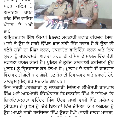
ਸਦਰ ਪੁਲਿਸ ਨੇ
ਅਜਨਾਲਾ ਥਾਣਾ
ਕਾਂਡ ਵਿੱਚ ਵਾਰਿਸ
ਪੰਜਾਬ ਦੇ ਮੁਖੀ
ਭਾਈ
ਅਮ੍ਰਿਤਪਾਲ ਸਿੰਘ ਐਮਪੀ ਖ਼ਿਲਾਫ਼ ਸਰਕਾਰੀ ਗਵਾਹ ਵਰਿੰਦਰ ਸਿੰਘ
ਮਾਵੀ ਤੇ ਉਸ ਦੇ ਸਾਥੀ ਉੱਪਰ ਥਾਰ ਗੱਡੀ ਵਿੱਚ ਸਵਾਰ ਹੋ ਕੇ ਉਨਾ ਦੀ
ਬਲੇਰੋ ਗੱਡੀ ਦਾ ਪਿੱਛਾ ਕਰਨ, ਤਾਬੜਤੋੜ ਫਾਇਰਿੰਗ ਕਰਨ ਅਤੇ ਇੱਕ
ਯੁਵਕ ਨੂੰ ਜ਼ਬਰਦਸਤੀ ਅਗਵਾ ਕਰਨ ਦੀ ਕੋਸ਼ਿਸ਼ ਦੇ ਮਾਮਲੇ ਵਿੱਚ ਵੱਡੀ
ਸਫ਼ਲਤਾ ਹਾਸਲ ਕੀਤੀ ਹੈ। ਪੁਲਿਸ ਨੇ ਤੁਰੰਤ ਕਾਰਵਾਈ ਕਰਦਿਆਂ ਮੁੱਖ
ਮੁਲਜ਼ਮ ਨੂੰ ਗ੍ਰਿਫ਼ਤਾਰ ਕਰ ਲਿਆ ਹੈ। ਮੁਲਜ਼ਮ ਦੇ ਕਬਜ਼ੇ 'ਚੋਂ ਵਾਰਦਾਤ
ਵਿੱਚ ਵਰਤੀ ਗਈ ਥਾਰ ਗੱਡੀ, .32 ਬੋਰ ਦੀ ਰਿਵਾਲਵਰ ਅਤੇ 6 ਵਰਤੇ ਹੋਏ
ਕਾਰਤੂਸ (ਖੋਲ) ਬਰਾਮਦ ਕੀਤੇ ਗਏ ਹਨ।
ਇਸ ਸਬੰਧੀ ਪੱਤਰਕਾਰਾਂ ਨੂੰ ਜਾਣਕਾਰੀ ਦਿੰਦਿਆ ਡੀਐਸਪੀ ਰਾਜਪਾਲ
ਸਿੰਘ ਅਤੇ ਐਸਐਚਓ ਇੰਸਪੈਕਟਰ ਸਿਮਰਨਜੀਤ ਸਿੰਘ ਨੇ ਦੱਸਿਆ ਕਿ
ਸ਼ਿਕਾਇਤਕਰਤਾ ਵਰਿੰਦਰ ਸਿੰਘ ਉਰਫ਼ ਮਾਵੀ ਵਾਸੀ ਪਿੰਡ ਸਲੇਮਪੁਰ
(ਮੋਰਿੰਡਾ) ਨੇ ਪੁਲਿਸ ਨੂੰ ਦਿੱਤੇ ਬਿਆਨਾਂ ਵਿੱਚ ਦੱਸਿਆ ਕਿ 4 ਅਗਸਤ ਨੂੰ
ਉਹ ਆਪਣੇ ਸਾਥੀ ਹਰਜਿੰਦਰ ਸਿੰਘ ਉਰਫ਼ ਹੈਪੀ (ਵਾਸੀ ਜਲਾਹ ਮਾਜਰਾ,