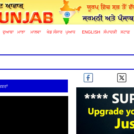
ਦੁਆਬਾ
ਮਾਝਾ
ਮਾਲਵਾ
ਖੇਡ ਸੰਸਾਰ
ਪੁਆਧ
ENGLISH
ਸੰਪਾਦਕੀ
ਸਟਾਫ਼
ਖ਼ਬਰਾਂ