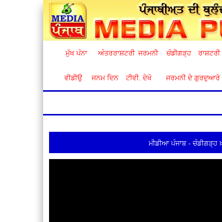
ਮੁੱਖ ਪੰਨਾ
ਅੰਤਰਰਾਸ਼ਟਰੀ
ਜਰਮਨੀ
ਚੰਡੀਗੜ੍ਹ
ਰਾਸ਼ਟਰੀ
ਵੀਡੀਉ
ਜਨਮ ਦਿਨ
ਟੀਵੀ. ਦੇਖੋ
ਜਰਮਨੀ ਦੇ ਗੁਰਦੁਆਰੇ
ਮੀਡੀਆ ਪੰਜਾਬ - ਚੰਡੀਗੜ੍ਹ 