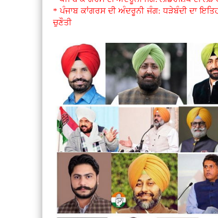
* ਪੰਜਾਬ ਕਾਂਗਰਸ ਦੀ ਅੰਦਰੂਨੀ ਜੰਗ: ਧੜੇਬੰਦੀ ਦਾ ਇਤਿ
ਚੁਣੌਤੀ