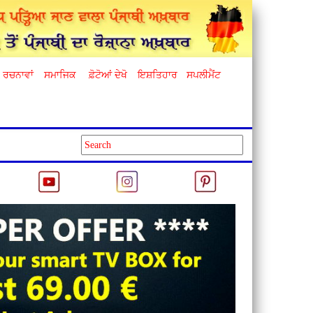
ਰਚਨਾਵਾਂ
ਸਮਾਜਿਕ
ਫ਼ੋਟੋਆਂ ਦੇਖੋ
ਇਸ਼ਤਿਹਾਰ
ਸਪਲੀਮੈਂਟ