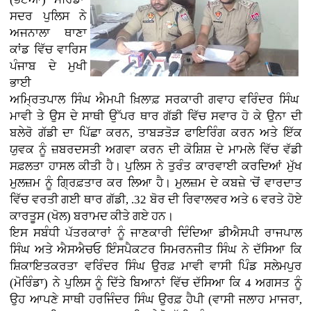
ਸਦਰ ਪੁਲਿਸ ਨੇ
ਅਜਨਾਲਾ ਥਾਣਾ
ਕਾਂਡ ਵਿੱਚ ਵਾਰਿਸ
ਪੰਜਾਬ ਦੇ ਮੁਖੀ
ਭਾਈ
ਅਮ੍ਰਿਤਪਾਲ ਸਿੰਘ ਐਮਪੀ ਖ਼ਿਲਾਫ਼ ਸਰਕਾਰੀ ਗਵਾਹ ਵਰਿੰਦਰ ਸਿੰਘ
ਮਾਵੀ ਤੇ ਉਸ ਦੇ ਸਾਥੀ ਉੱਪਰ ਥਾਰ ਗੱਡੀ ਵਿੱਚ ਸਵਾਰ ਹੋ ਕੇ ਉਨਾ ਦੀ
ਬਲੇਰੋ ਗੱਡੀ ਦਾ ਪਿੱਛਾ ਕਰਨ, ਤਾਬੜਤੋੜ ਫਾਇਰਿੰਗ ਕਰਨ ਅਤੇ ਇੱਕ
ਯੁਵਕ ਨੂੰ ਜ਼ਬਰਦਸਤੀ ਅਗਵਾ ਕਰਨ ਦੀ ਕੋਸ਼ਿਸ਼ ਦੇ ਮਾਮਲੇ ਵਿੱਚ ਵੱਡੀ
ਸਫ਼ਲਤਾ ਹਾਸਲ ਕੀਤੀ ਹੈ। ਪੁਲਿਸ ਨੇ ਤੁਰੰਤ ਕਾਰਵਾਈ ਕਰਦਿਆਂ ਮੁੱਖ
ਮੁਲਜ਼ਮ ਨੂੰ ਗ੍ਰਿਫ਼ਤਾਰ ਕਰ ਲਿਆ ਹੈ। ਮੁਲਜ਼ਮ ਦੇ ਕਬਜ਼ੇ 'ਚੋਂ ਵਾਰਦਾਤ
ਵਿੱਚ ਵਰਤੀ ਗਈ ਥਾਰ ਗੱਡੀ, .32 ਬੋਰ ਦੀ ਰਿਵਾਲਵਰ ਅਤੇ 6 ਵਰਤੇ ਹੋਏ
ਕਾਰਤੂਸ (ਖੋਲ) ਬਰਾਮਦ ਕੀਤੇ ਗਏ ਹਨ।
ਇਸ ਸਬੰਧੀ ਪੱਤਰਕਾਰਾਂ ਨੂੰ ਜਾਣਕਾਰੀ ਦਿੰਦਿਆ ਡੀਐਸਪੀ ਰਾਜਪਾਲ
ਸਿੰਘ ਅਤੇ ਐਸਐਚਓ ਇੰਸਪੈਕਟਰ ਸਿਮਰਨਜੀਤ ਸਿੰਘ ਨੇ ਦੱਸਿਆ ਕਿ
ਸ਼ਿਕਾਇਤਕਰਤਾ ਵਰਿੰਦਰ ਸਿੰਘ ਉਰਫ਼ ਮਾਵੀ ਵਾਸੀ ਪਿੰਡ ਸਲੇਮਪੁਰ
(ਮੋਰਿੰਡਾ) ਨੇ ਪੁਲਿਸ ਨੂੰ ਦਿੱਤੇ ਬਿਆਨਾਂ ਵਿੱਚ ਦੱਸਿਆ ਕਿ 4 ਅਗਸਤ ਨੂੰ
ਉਹ ਆਪਣੇ ਸਾਥੀ ਹਰਜਿੰਦਰ ਸਿੰਘ ਉਰਫ਼ ਹੈਪੀ (ਵਾਸੀ ਜਲਾਹ ਮਾਜਰਾ,