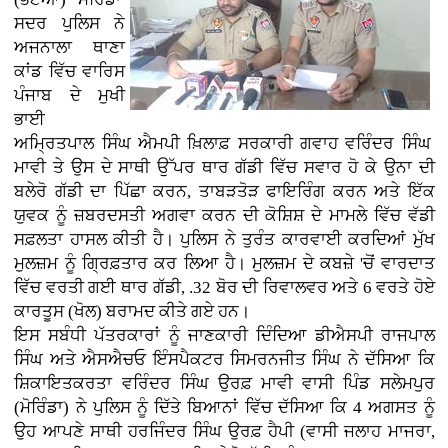
ਸਦਰ ਪੁਲਿਸ ਨੇ
ਅਜਨਾਲਾ ਥਾਣਾ
ਕਾਂਡ ਵਿੱਚ ਵਾਰਿਸ
ਪੰਜਾਬ ਦੇ ਮੁਖੀ
ਭਾਈ
ਅਮ੍ਰਿਤਪਾਲ ਸਿੰਘ ਐਮਪੀ ਖ਼ਿਲਾਫ਼ ਸਰਕਾਰੀ ਗਵਾਹ ਵਰਿੰਦਰ ਸਿੰਘ
ਮਾਵੀ ਤੇ ਉਸ ਦੇ ਸਾਥੀ ਉੱਪਰ ਥਾਰ ਗੱਡੀ ਵਿੱਚ ਸਵਾਰ ਹੋ ਕੇ ਉਨਾ ਦੀ
ਬਲੇਰੋ ਗੱਡੀ ਦਾ ਪਿੱਛਾ ਕਰਨ, ਤਾਬੜਤੋੜ ਫਾਇਰਿੰਗ ਕਰਨ ਅਤੇ ਇੱਕ
ਯੁਵਕ ਨੂੰ ਜ਼ਬਰਦਸਤੀ ਅਗਵਾ ਕਰਨ ਦੀ ਕੋਸ਼ਿਸ਼ ਦੇ ਮਾਮਲੇ ਵਿੱਚ ਵੱਡੀ
ਸਫ਼ਲਤਾ ਹਾਸਲ ਕੀਤੀ ਹੈ। ਪੁਲਿਸ ਨੇ ਤੁਰੰਤ ਕਾਰਵਾਈ ਕਰਦਿਆਂ ਮੁੱਖ
ਮੁਲਜ਼ਮ ਨੂੰ ਗ੍ਰਿਫ਼ਤਾਰ ਕਰ ਲਿਆ ਹੈ। ਮੁਲਜ਼ਮ ਦੇ ਕਬਜ਼ੇ 'ਚੋਂ ਵਾਰਦਾਤ
ਵਿੱਚ ਵਰਤੀ ਗਈ ਥਾਰ ਗੱਡੀ, .32 ਬੋਰ ਦੀ ਰਿਵਾਲਵਰ ਅਤੇ 6 ਵਰਤੇ ਹੋਏ
ਕਾਰਤੂਸ (ਖੋਲ) ਬਰਾਮਦ ਕੀਤੇ ਗਏ ਹਨ।
ਇਸ ਸਬੰਧੀ ਪੱਤਰਕਾਰਾਂ ਨੂੰ ਜਾਣਕਾਰੀ ਦਿੰਦਿਆ ਡੀਐਸਪੀ ਰਾਜਪਾਲ
ਸਿੰਘ ਅਤੇ ਐਸਐਚਓ ਇੰਸਪੈਕਟਰ ਸਿਮਰਨਜੀਤ ਸਿੰਘ ਨੇ ਦੱਸਿਆ ਕਿ
ਸ਼ਿਕਾਇਤਕਰਤਾ ਵਰਿੰਦਰ ਸਿੰਘ ਉਰਫ਼ ਮਾਵੀ ਵਾਸੀ ਪਿੰਡ ਸਲੇਮਪੁਰ
(ਮੋਰਿੰਡਾ) ਨੇ ਪੁਲਿਸ ਨੂੰ ਦਿੱਤੇ ਬਿਆਨਾਂ ਵਿੱਚ ਦੱਸਿਆ ਕਿ 4 ਅਗਸਤ ਨੂੰ
ਉਹ ਆਪਣੇ ਸਾਥੀ ਹਰਜਿੰਦਰ ਸਿੰਘ ਉਰਫ਼ ਹੈਪੀ (ਵਾਸੀ ਜਲਾਹ ਮਾਜਰਾ,