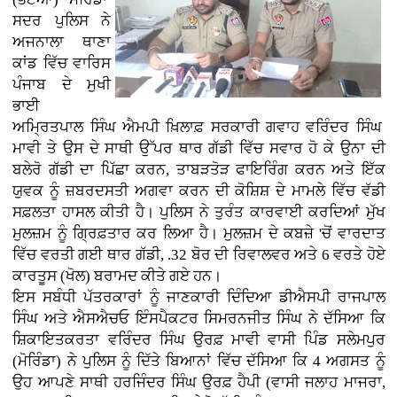
ਸਦਰ ਪੁਲਿਸ ਨੇ
ਅਜਨਾਲਾ ਥਾਣਾ
ਕਾਂਡ ਵਿੱਚ ਵਾਰਿਸ
ਪੰਜਾਬ ਦੇ ਮੁਖੀ
ਭਾਈ
ਅਮ੍ਰਿਤਪਾਲ ਸਿੰਘ ਐਮਪੀ ਖ਼ਿਲਾਫ਼ ਸਰਕਾਰੀ ਗਵਾਹ ਵਰਿੰਦਰ ਸਿੰਘ
ਮਾਵੀ ਤੇ ਉਸ ਦੇ ਸਾਥੀ ਉੱਪਰ ਥਾਰ ਗੱਡੀ ਵਿੱਚ ਸਵਾਰ ਹੋ ਕੇ ਉਨਾ ਦੀ
ਬਲੇਰੋ ਗੱਡੀ ਦਾ ਪਿੱਛਾ ਕਰਨ, ਤਾਬੜਤੋੜ ਫਾਇਰਿੰਗ ਕਰਨ ਅਤੇ ਇੱਕ
ਯੁਵਕ ਨੂੰ ਜ਼ਬਰਦਸਤੀ ਅਗਵਾ ਕਰਨ ਦੀ ਕੋਸ਼ਿਸ਼ ਦੇ ਮਾਮਲੇ ਵਿੱਚ ਵੱਡੀ
ਸਫ਼ਲਤਾ ਹਾਸਲ ਕੀਤੀ ਹੈ। ਪੁਲਿਸ ਨੇ ਤੁਰੰਤ ਕਾਰਵਾਈ ਕਰਦਿਆਂ ਮੁੱਖ
ਮੁਲਜ਼ਮ ਨੂੰ ਗ੍ਰਿਫ਼ਤਾਰ ਕਰ ਲਿਆ ਹੈ। ਮੁਲਜ਼ਮ ਦੇ ਕਬਜ਼ੇ 'ਚੋਂ ਵਾਰਦਾਤ
ਵਿੱਚ ਵਰਤੀ ਗਈ ਥਾਰ ਗੱਡੀ, .32 ਬੋਰ ਦੀ ਰਿਵਾਲਵਰ ਅਤੇ 6 ਵਰਤੇ ਹੋਏ
ਕਾਰਤੂਸ (ਖੋਲ) ਬਰਾਮਦ ਕੀਤੇ ਗਏ ਹਨ।
ਇਸ ਸਬੰਧੀ ਪੱਤਰਕਾਰਾਂ ਨੂੰ ਜਾਣਕਾਰੀ ਦਿੰਦਿਆ ਡੀਐਸਪੀ ਰਾਜਪਾਲ
ਸਿੰਘ ਅਤੇ ਐਸਐਚਓ ਇੰਸਪੈਕਟਰ ਸਿਮਰਨਜੀਤ ਸਿੰਘ ਨੇ ਦੱਸਿਆ ਕਿ
ਸ਼ਿਕਾਇਤਕਰਤਾ ਵਰਿੰਦਰ ਸਿੰਘ ਉਰਫ਼ ਮਾਵੀ ਵਾਸੀ ਪਿੰਡ ਸਲੇਮਪੁਰ
(ਮੋਰਿੰਡਾ) ਨੇ ਪੁਲਿਸ ਨੂੰ ਦਿੱਤੇ ਬਿਆਨਾਂ ਵਿੱਚ ਦੱਸਿਆ ਕਿ 4 ਅਗਸਤ ਨੂੰ
ਉਹ ਆਪਣੇ ਸਾਥੀ ਹਰਜਿੰਦਰ ਸਿੰਘ ਉਰਫ਼ ਹੈਪੀ (ਵਾਸੀ ਜਲਾਹ ਮਾਜਰਾ,