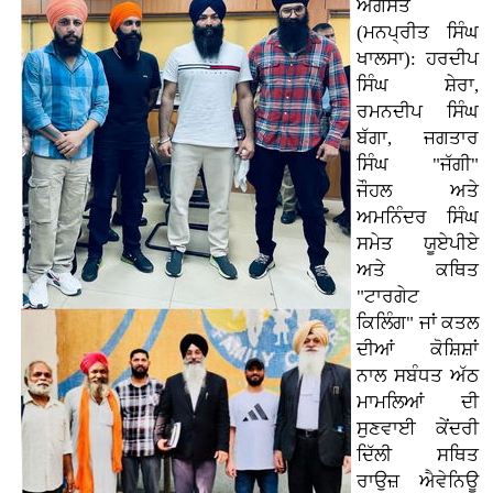
ਅਗਸਤ
(ਮਨਪ੍ਰੀਤ ਸਿੰਘ
ਖਾਲਸਾ): ਹਰਦੀਪ
ਸਿੰਘ ਸ਼ੇਰਾ,
ਰਮਨਦੀਪ ਸਿੰਘ
ਬੱਗਾ, ਜਗਤਾਰ
ਸਿੰਘ "ਜੱਗੀ"
ਜੌਹਲ ਅਤੇ
ਅਮਨਿੰਦਰ ਸਿੰਘ
ਸਮੇਤ ਯੂਏਪੀਏ
ਅਤੇ ਕਥਿਤ
"ਟਾਰਗੇਟ
ਕਿਲਿੰਗ" ਜਾਂ ਕਤਲ
ਦੀਆਂ ਕੋਸ਼ਿਸ਼ਾਂ
ਨਾਲ ਸਬੰਧਤ ਅੱਠ
ਮਾਮਲਿਆਂ ਦੀ
ਸੁਣਵਾਈ ਕੇਂਦਰੀ
ਦਿੱਲੀ ਸਥਿਤ
ਰਾਉਜ਼ ਐਵੇਨਿਊ