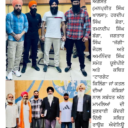
ਅਗਸਤ
(ਮਨਪ੍ਰੀਤ ਸਿੰਘ
ਖਾਲਸਾ): ਹਰਦੀਪ
ਸਿੰਘ ਸ਼ੇਰਾ,
ਰਮਨਦੀਪ ਸਿੰਘ
ਬੱਗਾ, ਜਗਤਾਰ
ਸਿੰਘ "ਜੱਗੀ"
ਜੌਹਲ ਅਤੇ
ਅਮਨਿੰਦਰ ਸਿੰਘ
ਸਮੇਤ ਯੂਏਪੀਏ
ਅਤੇ ਕਥਿਤ
"ਟਾਰਗੇਟ
ਕਿਲਿੰਗ" ਜਾਂ ਕਤਲ
ਦੀਆਂ ਕੋਸ਼ਿਸ਼ਾਂ
ਨਾਲ ਸਬੰਧਤ ਅੱਠ
ਮਾਮਲਿਆਂ ਦੀ
ਸੁਣਵਾਈ ਕੇਂਦਰੀ
ਦਿੱਲੀ ਸਥਿਤ
ਰਾਉਜ਼ ਐਵੇਨਿਊ