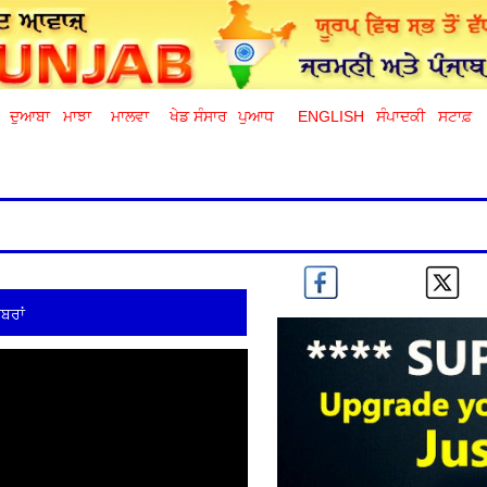
ਦੁਆਬਾ
ਮਾਝਾ
ਮਾਲਵਾ
ਖੇਡ ਸੰਸਾਰ
ਪੁਆਧ
ENGLISH
ਸੰਪਾਦਕੀ
ਸਟਾਫ਼
ਬਰਾਂ