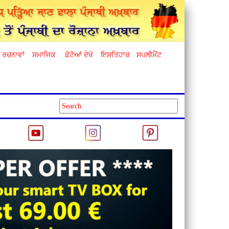
ਰਚਨਾਵਾਂ
ਸਮਾਜਿਕ
ਫ਼ੋਟੋਆਂ ਦੇਖੋ
ਇਸ਼ਤਿਹਾਰ
ਸਪਲੀਮੈਂਟ