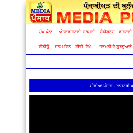
ਮੁੱਖ ਪੰਨਾ
ਅੰਤਰਰਾਸ਼ਟਰੀ
ਜਰਮਨੀ
ਚੰਡੀਗੜ੍ਹ
ਰਾਸ਼ਟਰੀ
ਵੀਡੀਉ
ਜਨਮ ਦਿਨ
ਟੀਵੀ. ਦੇਖੋ
ਜਰਮਨੀ ਦੇ ਗੁਰਦੁਆਰੇ
ਮੀਡੀਆ ਪੰਜਾਬ - ਰਾਸ਼ਟਰੀ ਖ਼