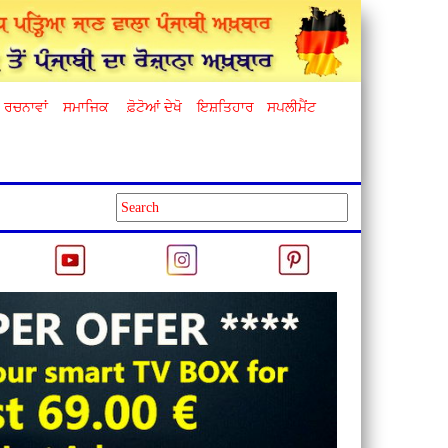
ਰਚਨਾਵਾਂ
ਸਮਾਜਿਕ
ਫ਼ੋਟੋਆਂ ਦੇਖੋ
ਇਸ਼ਤਿਹਾਰ
ਸਪਲੀਮੈਂਟ