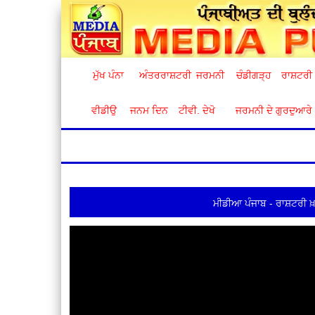
ਮੁੱਖ ਪੰਨਾ
ਅੰਤਰਰਾਸ਼ਟਰੀ
ਜਰਮਨੀ
ਚੰਡੀਗੜ੍ਹ
ਰਾਸ਼ਟਰੀ
ਵੀਡੀਉ
ਜਨਮ ਦਿਨ
ਟੀਵੀ. ਦੇਖੋ
ਜਰਮਨੀ ਦੇ ਗੁਰਦੁਆਰੇ
ਮੀਡੀਆ ਪੰਜਾਬ - ਰਾਸ਼ਟਰੀ ਖ਼