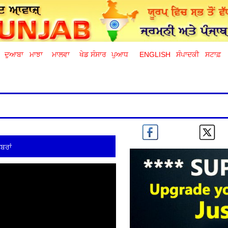
ਦੁਆਬਾ
ਮਾਝਾ
ਮਾਲਵਾ
ਖੇਡ ਸੰਸਾਰ
ਪੁਆਧ
ENGLISH
ਸੰਪਾਦਕੀ
ਸਟਾਫ਼
ਬਰਾਂ