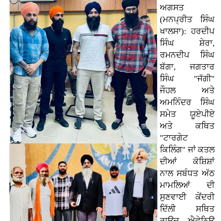
ਅਗਸਤ
(ਮਨਪ੍ਰੀਤ ਸਿੰਘ
ਖਾਲਸਾ): ਹਰਦੀਪ
ਸਿੰਘ ਸ਼ੇਰਾ,
ਰਮਨਦੀਪ ਸਿੰਘ
ਬੱਗਾ, ਜਗਤਾਰ
ਸਿੰਘ "ਜੱਗੀ"
ਜੌਹਲ ਅਤੇ
ਅਮਨਿੰਦਰ ਸਿੰਘ
ਸਮੇਤ ਯੂਏਪੀਏ
ਅਤੇ ਕਥਿਤ
"ਟਾਰਗੇਟ
ਕਿਲਿੰਗ" ਜਾਂ ਕਤਲ
ਦੀਆਂ ਕੋਸ਼ਿਸ਼ਾਂ
ਨਾਲ ਸਬੰਧਤ ਅੱਠ
ਮਾਮਲਿਆਂ ਦੀ
ਸੁਣਵਾਈ ਕੇਂਦਰੀ
ਦਿੱਲੀ ਸਥਿਤ
ਰਾਉਜ਼ ਐਵੇਨਿਊ