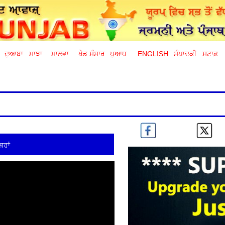
ਦੁਆਬਾ
ਮਾਝਾ
ਮਾਲਵਾ
ਖੇਡ ਸੰਸਾਰ
ਪੁਆਧ
ENGLISH
ਸੰਪਾਦਕੀ
ਸਟਾਫ਼
ਬਰਾਂ