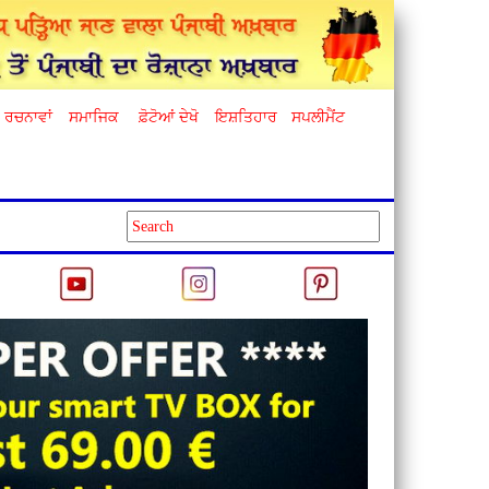
ਰਚਨਾਵਾਂ
ਸਮਾਜਿਕ
ਫ਼ੋਟੋਆਂ ਦੇਖੋ
ਇਸ਼ਤਿਹਾਰ
ਸਪਲੀਮੈਂਟ