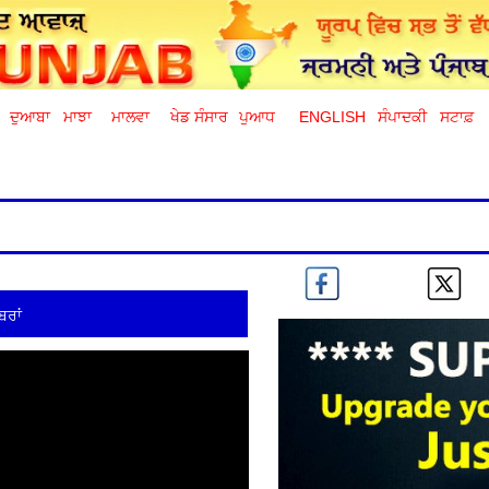
ਦੁਆਬਾ
ਮਾਝਾ
ਮਾਲਵਾ
ਖੇਡ ਸੰਸਾਰ
ਪੁਆਧ
ENGLISH
ਸੰਪਾਦਕੀ
ਸਟਾਫ਼
ਬਰਾਂ