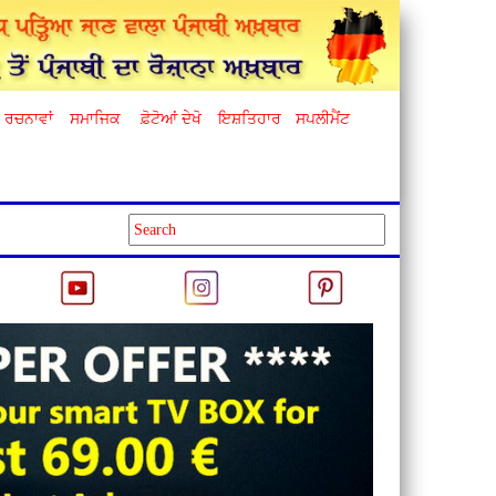
ਰਚਨਾਵਾਂ
ਸਮਾਜਿਕ
ਫ਼ੋਟੋਆਂ ਦੇਖੋ
ਇਸ਼ਤਿਹਾਰ
ਸਪਲੀਮੈਂਟ