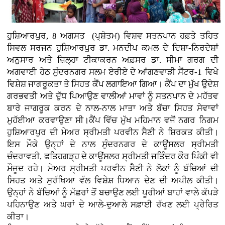
ਹੁਸ਼ਿਆਰਪੁਰ, 8 ਅਗਸਤ (ਪ੍ਸ਼ੋਤਮ) ਵਿਸ਼ਵ ਸਤਨਪਾਨ ਹਫ਼ਤੇ ਤਹਿਤ
ਸਿਵਲ ਸਰਜਨ ਹੁਸ਼ਿਆਰਪੁਰ ਡਾ. ਮਨਦੀਪ ਕਮਲ ਦੇ ਦਿਸ਼ਾ-ਨਿਰਦੇਸ਼ਾਂ
ਅਨੁਸਾਰ ਅਤੇ ਜ਼ਿਲ੍ਹਾ ਟੀਕਾਕਰਨ ਅਫ਼ਸਰ ਡਾ. ਸੀਮਾ ਗਰਗ ਦੀ
ਅਗਵਾਈ ਹੇਠ ਸੁੰਦਰਨਗਰ ਸਲਮ ਏਰੀਏ ਦੇ ਆਂਗਣਵਾੜੀ ਸੈਂਟਰ-1 ਵਿਖੇ
ਵਿਸ਼ੇਸ਼ ਜਾਗਰੂਕਤਾ ਤੇ ਸਿਹਤ ਕੈਂਪ ਲਗਾਇਆ ਗਿਆ। ਕੈਂਪ ਦਾ ਮੁੱਖ ਉਦੇਸ਼
ਗਰਭਵਤੀ ਅਤੇ ਦੁੱਧ ਪਿਆਉਣ ਵਾਲੀਆਂ ਮਾਵਾਂ ਨੂੰ ਸਤਨਪਾਨ ਦੇ ਮਹੱਤਵ
ਬਾਰੇ ਜਾਗਰੂਕ ਕਰਨ ਦੇ ਨਾਲ-ਨਾਲ ਮਾਤਾ ਅਤੇ ਬੱਚਾ ਸਿਹਤ ਸੇਵਾਵਾਂ
ਮੁਹੱਈਆ ਕਰਵਾਉਣਾ ਸੀ।ਕੈਂਪ ਵਿੱਚ ਮੁੱਖ ਮਹਿਮਾਨ ਵਜੋਂ ਨਗਰ ਨਿਗਮ
ਹੁਸ਼ਿਆਰਪੁਰ ਦੀ ਮੇਅਰ ਸ੍ਰੀਮਤੀ ਪਰਵੀਨ ਸੈਣੀ ਨੇ ਸ਼ਿਰਕਤ ਕੀਤੀ।
ਇਸ ਮੌਕੇ ਉਨ੍ਹਾਂ ਦੇ ਨਾਲ ਸੁੰਦਰਨਗਰ ਦੇ ਕਾਊਂਸਲਰ ਸ੍ਰੀਮਤੀ
ਚੰਦਰਾਵਤੀ, ਫਤਿਹਗੜ੍ਹ ਦੇ ਕਾਊਂਸਲਰ ਸ੍ਰੀਮਤੀ ਜਤਿੰਦਰ ਕੌਰ ਪਿੰਕੀ ਵੀ
ਮੌਜੂਦ ਰਹੇ। ਮੇਅਰ ਸ੍ਰੀਮਤੀ ਪਰਵੀਨ ਸੈਣੀ ਨੇ ਲੋਕਾਂ ਨੂੰ ਬੱਚਿਆਂ ਦੀ
ਸਿਹਤ ਅਤੇ ਸੁਰੱਖਿਆ ਵੱਲ ਵਿਸ਼ੇਸ਼ ਧਿਆਨ ਦੇਣ ਦੀ ਅਪੀਲ ਕੀਤੀ।
ਉਨ੍ਹਾਂ ਨੇ ਬੱਚਿਆਂ ਨੂੰ ਮੱਛਰਾਂ ਤੋਂ ਬਚਾਉਣ ਲਈ ਪੂਰੀਆਂ ਬਾਹਾਂ ਵਾਲੇ ਕੱਪੜੇ
ਪਹਿਨਾਉਣ ਅਤੇ ਘਰਾਂ ਦੇ ਆਲੇ-ਦੁਆਲੇ ਸਫ਼ਾਈ ਰੱਖਣ ਲਈ ਪ੍ਰੇਰਿਤ
ਕੀਤਾ।