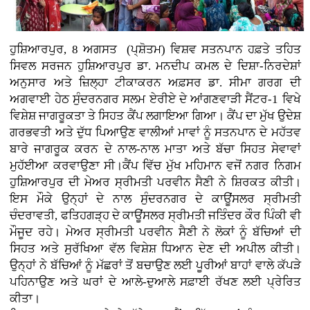
ਹੁਸ਼ਿਆਰਪੁਰ, 8 ਅਗਸਤ (ਪ੍ਸ਼ੋਤਮ) ਵਿਸ਼ਵ ਸਤਨਪਾਨ ਹਫ਼ਤੇ ਤਹਿਤ
ਸਿਵਲ ਸਰਜਨ ਹੁਸ਼ਿਆਰਪੁਰ ਡਾ. ਮਨਦੀਪ ਕਮਲ ਦੇ ਦਿਸ਼ਾ-ਨਿਰਦੇਸ਼ਾਂ
ਅਨੁਸਾਰ ਅਤੇ ਜ਼ਿਲ੍ਹਾ ਟੀਕਾਕਰਨ ਅਫ਼ਸਰ ਡਾ. ਸੀਮਾ ਗਰਗ ਦੀ
ਅਗਵਾਈ ਹੇਠ ਸੁੰਦਰਨਗਰ ਸਲਮ ਏਰੀਏ ਦੇ ਆਂਗਣਵਾੜੀ ਸੈਂਟਰ-1 ਵਿਖੇ
ਵਿਸ਼ੇਸ਼ ਜਾਗਰੂਕਤਾ ਤੇ ਸਿਹਤ ਕੈਂਪ ਲਗਾਇਆ ਗਿਆ। ਕੈਂਪ ਦਾ ਮੁੱਖ ਉਦੇਸ਼
ਗਰਭਵਤੀ ਅਤੇ ਦੁੱਧ ਪਿਆਉਣ ਵਾਲੀਆਂ ਮਾਵਾਂ ਨੂੰ ਸਤਨਪਾਨ ਦੇ ਮਹੱਤਵ
ਬਾਰੇ ਜਾਗਰੂਕ ਕਰਨ ਦੇ ਨਾਲ-ਨਾਲ ਮਾਤਾ ਅਤੇ ਬੱਚਾ ਸਿਹਤ ਸੇਵਾਵਾਂ
ਮੁਹੱਈਆ ਕਰਵਾਉਣਾ ਸੀ।ਕੈਂਪ ਵਿੱਚ ਮੁੱਖ ਮਹਿਮਾਨ ਵਜੋਂ ਨਗਰ ਨਿਗਮ
ਹੁਸ਼ਿਆਰਪੁਰ ਦੀ ਮੇਅਰ ਸ੍ਰੀਮਤੀ ਪਰਵੀਨ ਸੈਣੀ ਨੇ ਸ਼ਿਰਕਤ ਕੀਤੀ।
ਇਸ ਮੌਕੇ ਉਨ੍ਹਾਂ ਦੇ ਨਾਲ ਸੁੰਦਰਨਗਰ ਦੇ ਕਾਊਂਸਲਰ ਸ੍ਰੀਮਤੀ
ਚੰਦਰਾਵਤੀ, ਫਤਿਹਗੜ੍ਹ ਦੇ ਕਾਊਂਸਲਰ ਸ੍ਰੀਮਤੀ ਜਤਿੰਦਰ ਕੌਰ ਪਿੰਕੀ ਵੀ
ਮੌਜੂਦ ਰਹੇ। ਮੇਅਰ ਸ੍ਰੀਮਤੀ ਪਰਵੀਨ ਸੈਣੀ ਨੇ ਲੋਕਾਂ ਨੂੰ ਬੱਚਿਆਂ ਦੀ
ਸਿਹਤ ਅਤੇ ਸੁਰੱਖਿਆ ਵੱਲ ਵਿਸ਼ੇਸ਼ ਧਿਆਨ ਦੇਣ ਦੀ ਅਪੀਲ ਕੀਤੀ।
ਉਨ੍ਹਾਂ ਨੇ ਬੱਚਿਆਂ ਨੂੰ ਮੱਛਰਾਂ ਤੋਂ ਬਚਾਉਣ ਲਈ ਪੂਰੀਆਂ ਬਾਹਾਂ ਵਾਲੇ ਕੱਪੜੇ
ਪਹਿਨਾਉਣ ਅਤੇ ਘਰਾਂ ਦੇ ਆਲੇ-ਦੁਆਲੇ ਸਫ਼ਾਈ ਰੱਖਣ ਲਈ ਪ੍ਰੇਰਿਤ
ਕੀਤਾ।