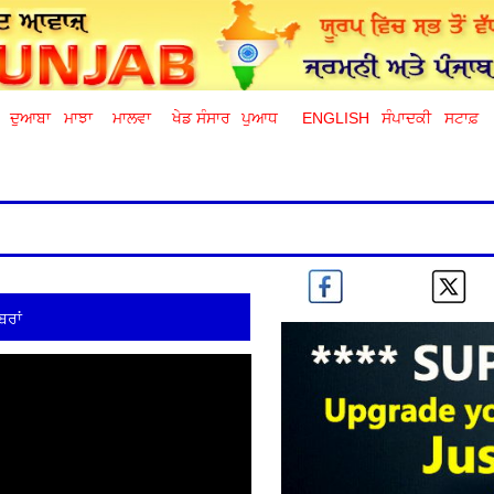
ਦੁਆਬਾ
ਮਾਝਾ
ਮਾਲਵਾ
ਖੇਡ ਸੰਸਾਰ
ਪੁਆਧ
ENGLISH
ਸੰਪਾਦਕੀ
ਸਟਾਫ਼
ਬਰਾਂ