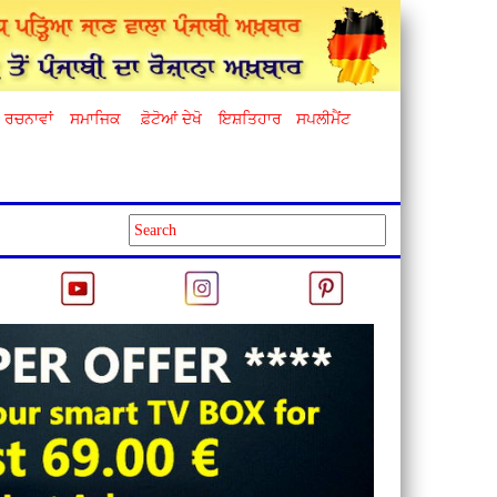
ਰਚਨਾਵਾਂ
ਸਮਾਜਿਕ
ਫ਼ੋਟੋਆਂ ਦੇਖੋ
ਇਸ਼ਤਿਹਾਰ
ਸਪਲੀਮੈਂਟ