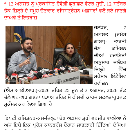
* 13 ਅਗਸਤ ਨੂੰ ਪ੍ਰਕਾਸ਼ਿਤ ਹੋਵੇਗੀ ਡ੍ਰਾਫ਼ਟ ਵੋਟਰ ਸੂਚੀ, 12 ਸਤੰਬਰ
ਤੱਕ ਜ਼ਿਲ੍ਹੇ ਦੇ ਸਮੂਹ ਚੋਣਕਾਰ ਰਜਿਸਟ੍ਰੇਸ਼ਨ ਅਫ਼ਸਰਾਂ ਵਲੋਂ ਲਏ ਜਾਣਗੇ
ਦਾਅਵੇ ਤੇ ਇਤਰਾਜ਼
ਜਲੰਧਰ, 7
ਅਗਸਤ (ਰਮੇਸ਼
ਗਾਬਾ): ਭਾਰਤੀ
ਚੋਣ ਕਮਿਸ਼ਨ
ਦੀਆਂ ਹਦਾਇਤਾਂ
ਅਨੁਸਾਰ ਜਲੰਧਰ
ਜ਼ਿਲ੍ਹੇ ਵਿੱਚ
ਸਪੈਸ਼ਲ ਇੰਟੈਸਿਵ
ਰਵੀਜ਼ਨ
(ਐਸ.ਆਈ.ਆਰ.)-2026 ਤਹਿਤ 25 ਜੂਨ ਤੋਂ 3 ਅਗਸਤ, 2026 ਤੱਕ
ਚੱਲੇ ਘਰ-ਘਰ ਗਣਨਾ ਪੜਾਅ ਤਹਿਤ ਸੌ ਫੀਸਦੀ ਕਾਰਜ ਸਫ਼ਲਤਾਪੂਰਵਕ
ਮੁਕੰਮਲ ਕਰ ਲਿਆ ਗਿਆ ਹੈ।
ਡਿਪਟੀ ਕਮਿਸ਼ਨਰ-ਕਮ-ਜ਼ਿਲ੍ਹਾ ਚੋਣ ਅਫ਼ਸਰ ਸ਼੍ਰੀ ਵਰਜੀਤ ਵਾਲੀਆ ਨੇ
ਅੱਜ ਇਥੇ ਇਕ ਪ੍ਰੈਸ ਕਾਨਫਰੰਸ ਦੌਰਾਨ ਜਾਣਕਾਰੀ ਦਿੰਦਿਆਂ ਦੱਸਿਆ