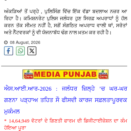
ਅੰਕੜਿਆਂ ਤੋਂ ਪਰ੍ਹੇ , ਪੁਲਿਸਿੰਗ ਵਿੱਚ ਇੱਕ ਵੱਡਾ ਬਦਲਾਅ ਨਜ਼ਰ ਆ
ਰਿਹਾ ਹੈ। ਕਮਿਸ਼ਨਰੇਟ ਪੁਲਿਸ ਜਲੰਧਰ ਹੁਣ ਸਿਰਫ਼ ਅਪਰਾਧਾਂ ਨੂੰ ਹੱਲ
ਕਰਨ ਤੱਕ ਸੀਮਤ ਨਹੀਂ ਹੈ, ਸਗੋਂ ਸੰਗਠਿਤ ਅਪਰਾਧ ਵਾਲੀ ਥਾਂ, ਸਰੋਤਾਂ
ਅਤੇ ਨੈੱਟਵਰਕਾਂ ਨੂੰ ਵੀ ਯੋਜਨਾਬੱਧ ਢੰਗ ਨਾਲ ਖ਼ਤਮ ਕਰ ਰਹੀ ਹੈ।
08 August, 2026
ਐਸ.ਆਈ.ਆਰ-2026 : ਜਲੰਧਰ ਜ਼ਿਲ੍ਹੇ ’ਚ ਘਰ-ਘਰ
ਗਣਨਾ ਪੜ੍ਹਾਅ ਤਹਿਤ ਸੌ ਫੀਸਦੀ ਕਾਰਜ ਸਫ਼ਲਤਾਪੂਰਵਕ
ਮੁਕੰਮਲ
* 14,64,949 ਵੋਟਰਾਂ ਦੇ ਗਿਣਤੀ ਫਾਰਮ ਦੀ ਡਿਜੀਟਾਈਜ਼ੇਸ਼ਨ ਦਾ ਕੰਮ
ਹੋਇਆ ਪੂਰਾ