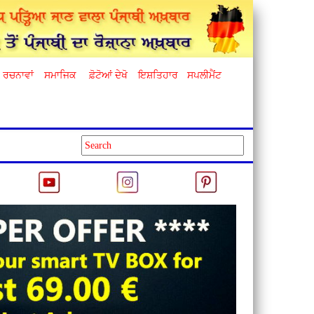
ਰਚਨਾਵਾਂ
ਸਮਾਜਿਕ
ਫ਼ੋਟੋਆਂ ਦੇਖੋ
ਇਸ਼ਤਿਹਾਰ
ਸਪਲੀਮੈਂਟ