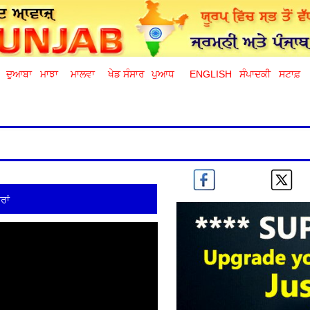
ਦੁਆਬਾ
ਮਾਝਾ
ਮਾਲਵਾ
ਖੇਡ ਸੰਸਾਰ
ਪੁਆਧ
ENGLISH
ਸੰਪਾਦਕੀ
ਸਟਾਫ਼
ਰਾਂ