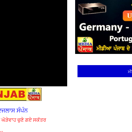
ਮੀ
ਇਜਲਾਸ ਸੰਪੰਨ
 ਘੋੜੇਵਾਹ ਚੁਣੇ ਗਏ ਸਕੱਤਰ