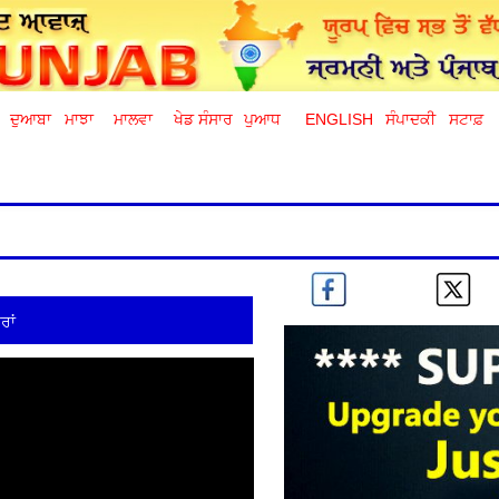
ਦੁਆਬਾ
ਮਾਝਾ
ਮਾਲਵਾ
ਖੇਡ ਸੰਸਾਰ
ਪੁਆਧ
ENGLISH
ਸੰਪਾਦਕੀ
ਸਟਾਫ਼
ਰਾਂ