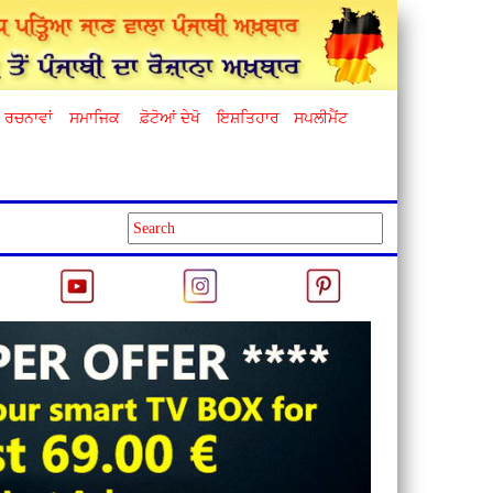
ਰਚਨਾਵਾਂ
ਸਮਾਜਿਕ
ਫ਼ੋਟੋਆਂ ਦੇਖੋ
ਇਸ਼ਤਿਹਾਰ
ਸਪਲੀਮੈਂਟ