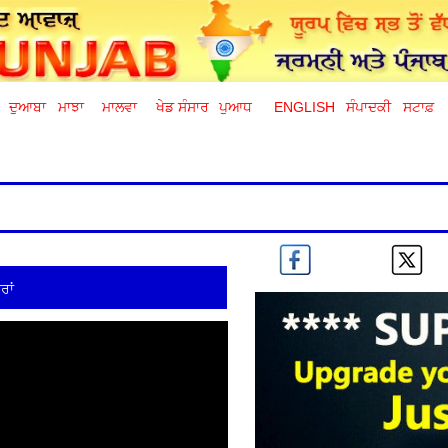
ਦੁਆਬਾ
ਮਾਝਾ
ਮਾਲਵਾ
ਖੇਡ ਸੰਸਾਰ
ਪੁਆਧ
ENGLISH
ਸੰਪਾਦਕੀ
ਸਟਾਫ਼
ਰਾਂ