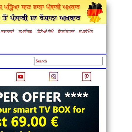
ਰਚਨਾਵਾਂ
ਸਮਾਜਿਕ
ਫ਼ੋਟੋਆਂ ਦੇਖੋ
ਇਸ਼ਤਿਹਾਰ
ਸਪਲੀਮੈਂਟ