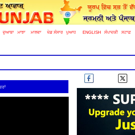
ਦੁਆਬਾ
ਮਾਝਾ
ਮਾਲਵਾ
ਖੇਡ ਸੰਸਾਰ
ਪੁਆਧ
ENGLISH
ਸੰਪਾਦਕੀ
ਸਟਾਫ਼
ਰਾਂ