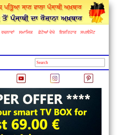
ਰਚਨਾਵਾਂ
ਸਮਾਜਿਕ
ਫ਼ੋਟੋਆਂ ਦੇਖੋ
ਇਸ਼ਤਿਹਾਰ
ਸਪਲੀਮੈਂਟ