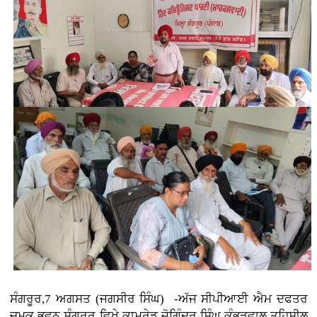
ਸੰਗਰੂਰ,7 ਅਗਸਤ (ਜਗਸੀਰ ਸਿੰਘ) -ਅੱਜ ਸੀਪੀਆਈ ਐਮ ਦਫਤਰ
ਚਮਕ ਭਵਨ ਸੰਗਰੂਰ ਵਿਖੇ ਕਾਮਰੇਡ ਜੋਗਿੰਦਰ ਸਿੰਘ ਕੁੰਭੜਵਾਲ ਤਹਿਸੀਲ