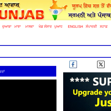
ਦੁਆਬਾ
ਮਾਝਾ
ਮਾਲਵਾ
ਖੇਡ ਸੰਸਾਰ
ਪੁਆਧ
ENGLISH
ਸੰਪਾਦਕੀ
ਸਟਾਫ਼
ਰਾਂ