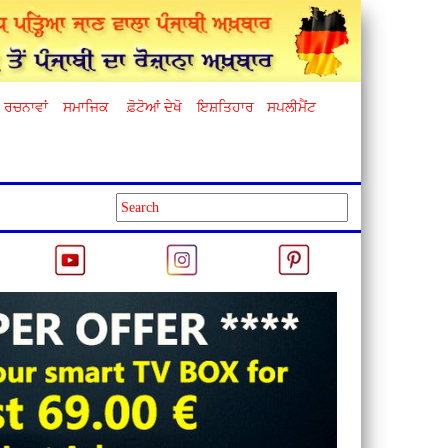
ਰਚਨਾਵਾਂ
ਸਮਾਜਿਕ
ਫ਼ੋਟੋਆਂ ਦੇਖੋ
ਇਸ਼ਤਿਹਾਰ
ਸਪਲੀਮੈਂਟ