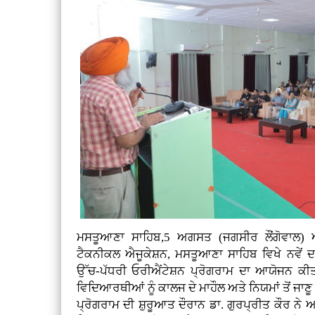
ਮਸਤੂਆਣਾ ਸਾਹਿਬ,5 ਅਗਸਤ (ਜਗਸੀਰ ਲੌਂਗੋਵਾਲ)
ਟੈਕਨੀਕਲ ਐਜੂਕੇਸ਼ਨ, ਮਸਤੂਆਣਾ ਸਾਹਿਬ ਵਿਖੇ ਨਵੇਂ
ਉੱਚ-ਪੱਧਰੀ ਓਰੀਐਂਟੇਸ਼ਨ ਪ੍ਰੋਗਰਾਮ ਦਾ ਆਯੋਜਨ ਕੀ
ਵਿਦਿਆਰਥੀਆਂ ਨੂੰ ਕਾਲਜ ਦੇ ਮਾਹੌਲ ਅਤੇ ਨਿਯਮਾਂ ਤੋਂ ਜਾ
ਪ੍ਰੋਗਰਾਮ ਦੀ ਸ਼ੁਰੂਆਤ ਦੌਰਾਨ ਡਾ. ਗੁਰਪ੍ਰੀਤ ਕੌਰ ਨੇ