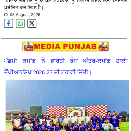
ਵਿਦਿਆਰਥੀਆਂ ਨੂੰ ਆਪਣੇ ਸੁਪਨਿਆਂ ਨੂੰ ਸਾਕਾਰ ਕਰਨ ਲਈ ਨਿਰੰਤਰ
ਪ੍ਰੇਰਿਤ ਕਰ ਰਿਹਾ ਹੈ।
03 August, 2026
ਪੱਛਮੀ ਕਮਾਂਡ ਨੇ ਭਾਰਤੀ ਫੌਜ ਅੰਤਰ-ਕਮਾਂਡ ਹਾਕੀ
ਚੈਂਪੀਅਨਸ਼ਿਪ 2026-27 ਦੀ ਟਰਾਫੀ ਜਿੱਤੀ।