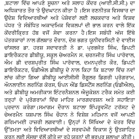
,ਬਟਾਲਾ ਵਿੱਚ ਆਪਣੇ ਸੂਚਨਾ ਅਤੇ ਸਲਾਹ ਕੇਂਦਰ (ਆਈ.ਸੀ.ਸੀ.) ਦਾ
ਅਧਿਕਾਰਤ ਤੌਰ 'ਤੇ ਉਦਘਾਟਨ ਕੀਤਾ ਹੈ ।ਇਸ ਰਣਨੀਤਕ ਵਿਸਥਾਰ ਦਾ
ਉਦੇਸ਼ ਵਿਦਿਆਰਥੀਆਂ ਅਤੇ ਪੇਸ਼ੇਵਰਾਂ ਲਈ ਲਚਕਦਾਰ ਅਤੇ ਵਿਸ਼ਵ
ਪੱਧਰ 'ਤੇ ਸੰਬੰਧਿਤ ਅਕਾਦਮਿਕ ਵਿਕਲਪਾਂ ਦੀ ਭਾਲ ਕਰਨ ਵਾਲੇ ਇੱਕ
ਕੇਂਦਰੀਕ੍ਰਿਤ ਹੱਬ ਵਜੋਂ ਸੇਵਾ ਕਰਨਾ ਹੈ।ਇਸ ਸਬੰਧੀ ਅੱਜ ਇੱਥੇ
ਪੱਤਰਕਾਰਾਂ ਨਾਲ ਗੱਲਬਾਤ ਦੌਰਾਨ, ਦੇਸ਼ ਭਗਤ ਯੂਨੀਵਰਸਿਟੀ ਦੇ ਵਾਈਸ
ਚਾਂਸਲਰ ਡਾ. ਹਰਸ਼ ਸਦਾਵਰਤੀ ਨੇ ਡਾ. ਪ੍ਰਭਜੋਤ ਸਿੰਘ, ਡਿਪਟੀ
ਡਾਇਰੈਕਟਰ ਡੀਬੀਯੂ, ਸਕੂਲ ਚੇਅਰਮੈਨ ਸ. ਚਰਨਜੀਤ ਸਿੰਘ ਪਾਰੋਵਾਲ,
ਐਮ ਡੀ ਦਰਸ਼ਪ੍ਰੀਤ ਸਿੰਘ ਪਾਰੋਵਾਲ, ਦਮਨਪ੍ਰੀਤ ਕੌਰ, ਡਿਪਟੀ
ਡਾਇਰੈਕਟਰ, ਓਡੀਐਲ ਡੀਬੀਯੂ ਦੇ ਨਾਲ ਕਿਹਾ ਕਿ ਬਟਾਲਾ ਵਿੱਚ ਨਵਾਂ
ਲਾਂਚ ਕੀਤਾ ਗਿਆ ਡੀਬੀਯੂ ਆਈਸੀਸੀ ਰੈਗੂਲਰ ਡਿਗਰੀ ਪ੍ਰੋਗਰਾਮ,
ਔਨਲਾਈਨ ਲਰਨਿੰਗ ਕੋਰਸ, ਓਪਨ ਐਂਡ ਡਿਸਟੈਂਸ ਲਰਨਿੰਗ (ਓਡੀਐਲ),
ਅਤੇ ਡੀਬੀਯੂ ਅਮਰੀਕਾਸ ਇੰਟਰਨੈਸ਼ਨਲ ਐਜੂਕੇਸ਼ਨ ਟਰੈਕ ਸਮੇਤ ਕਈ
ਤਰ੍ਹਾਂ ਦੇ ਪ੍ਰੋਗਰਾਮਾਂ ਵਿੱਚ ਮਾਹਿਰ ਮਾਰਗਦਰਸ਼ਨ ਅਤੇ ਸਹਾਇਤਾ
ਪ੍ਰਦਾਨ ਕਰੇਗਾ।ਸਮਾਗਮ ਦੌਰਾਨ ਬਟਾਲਾ ਇੰਪਰੂਵਮੈਂਟ ਟਰੱਸਟ ਦੇ
ਚੇਅਰਮੈਨ ਯਸ਼ਪਾਲ ਸਿੰਘ ਚੌਹਾਨ ਨੇ ਵਿਸ਼ੇਸ਼ ਮਹਿਮਾਨ ਵਜੋਂ ਆਪਣੀ
ਗਰਿਮਾਮਈ ਹਾਜ਼ਰੀ ਲਗਵਾਈ। ਉਨ੍ਹਾਂ ਨੇ ਸਿੱਖਿਆ ਦੇ ਖੇਤਰ ਵਿੱਚ
ਉੱਤਮਤਾ ਅਤੇ ਵਿਦਿਆਰਥੀਆਂ ਦੇ ਸਰਵਪੱਖੀ ਵਿਕਾਸ ਨੂੰ ਉਤਸ਼ਾਹਿਤ
ਕਰਨ ਲਈ ਸੰਸਥਾ ਵੱਲੋਂ ਕੀਤੇ ਜਾ ਰਹੇ ਯਤਨਾਂ ਦੀ ਭਰਪੂਰ ਸ਼ਲਾਘਾ ਕੀਤੀ।