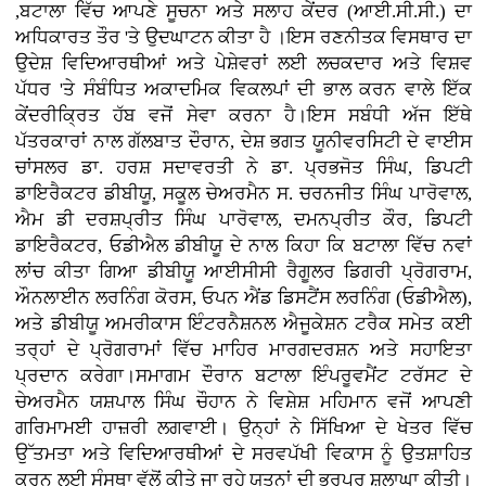
,ਬਟਾਲਾ ਵਿੱਚ ਆਪਣੇ ਸੂਚਨਾ ਅਤੇ ਸਲਾਹ ਕੇਂਦਰ (ਆਈ.ਸੀ.ਸੀ.) ਦਾ
ਅਧਿਕਾਰਤ ਤੌਰ 'ਤੇ ਉਦਘਾਟਨ ਕੀਤਾ ਹੈ ।ਇਸ ਰਣਨੀਤਕ ਵਿਸਥਾਰ ਦਾ
ਉਦੇਸ਼ ਵਿਦਿਆਰਥੀਆਂ ਅਤੇ ਪੇਸ਼ੇਵਰਾਂ ਲਈ ਲਚਕਦਾਰ ਅਤੇ ਵਿਸ਼ਵ
ਪੱਧਰ 'ਤੇ ਸੰਬੰਧਿਤ ਅਕਾਦਮਿਕ ਵਿਕਲਪਾਂ ਦੀ ਭਾਲ ਕਰਨ ਵਾਲੇ ਇੱਕ
ਕੇਂਦਰੀਕ੍ਰਿਤ ਹੱਬ ਵਜੋਂ ਸੇਵਾ ਕਰਨਾ ਹੈ।ਇਸ ਸਬੰਧੀ ਅੱਜ ਇੱਥੇ
ਪੱਤਰਕਾਰਾਂ ਨਾਲ ਗੱਲਬਾਤ ਦੌਰਾਨ, ਦੇਸ਼ ਭਗਤ ਯੂਨੀਵਰਸਿਟੀ ਦੇ ਵਾਈਸ
ਚਾਂਸਲਰ ਡਾ. ਹਰਸ਼ ਸਦਾਵਰਤੀ ਨੇ ਡਾ. ਪ੍ਰਭਜੋਤ ਸਿੰਘ, ਡਿਪਟੀ
ਡਾਇਰੈਕਟਰ ਡੀਬੀਯੂ, ਸਕੂਲ ਚੇਅਰਮੈਨ ਸ. ਚਰਨਜੀਤ ਸਿੰਘ ਪਾਰੋਵਾਲ,
ਐਮ ਡੀ ਦਰਸ਼ਪ੍ਰੀਤ ਸਿੰਘ ਪਾਰੋਵਾਲ, ਦਮਨਪ੍ਰੀਤ ਕੌਰ, ਡਿਪਟੀ
ਡਾਇਰੈਕਟਰ, ਓਡੀਐਲ ਡੀਬੀਯੂ ਦੇ ਨਾਲ ਕਿਹਾ ਕਿ ਬਟਾਲਾ ਵਿੱਚ ਨਵਾਂ
ਲਾਂਚ ਕੀਤਾ ਗਿਆ ਡੀਬੀਯੂ ਆਈਸੀਸੀ ਰੈਗੂਲਰ ਡਿਗਰੀ ਪ੍ਰੋਗਰਾਮ,
ਔਨਲਾਈਨ ਲਰਨਿੰਗ ਕੋਰਸ, ਓਪਨ ਐਂਡ ਡਿਸਟੈਂਸ ਲਰਨਿੰਗ (ਓਡੀਐਲ),
ਅਤੇ ਡੀਬੀਯੂ ਅਮਰੀਕਾਸ ਇੰਟਰਨੈਸ਼ਨਲ ਐਜੂਕੇਸ਼ਨ ਟਰੈਕ ਸਮੇਤ ਕਈ
ਤਰ੍ਹਾਂ ਦੇ ਪ੍ਰੋਗਰਾਮਾਂ ਵਿੱਚ ਮਾਹਿਰ ਮਾਰਗਦਰਸ਼ਨ ਅਤੇ ਸਹਾਇਤਾ
ਪ੍ਰਦਾਨ ਕਰੇਗਾ।ਸਮਾਗਮ ਦੌਰਾਨ ਬਟਾਲਾ ਇੰਪਰੂਵਮੈਂਟ ਟਰੱਸਟ ਦੇ
ਚੇਅਰਮੈਨ ਯਸ਼ਪਾਲ ਸਿੰਘ ਚੌਹਾਨ ਨੇ ਵਿਸ਼ੇਸ਼ ਮਹਿਮਾਨ ਵਜੋਂ ਆਪਣੀ
ਗਰਿਮਾਮਈ ਹਾਜ਼ਰੀ ਲਗਵਾਈ। ਉਨ੍ਹਾਂ ਨੇ ਸਿੱਖਿਆ ਦੇ ਖੇਤਰ ਵਿੱਚ
ਉੱਤਮਤਾ ਅਤੇ ਵਿਦਿਆਰਥੀਆਂ ਦੇ ਸਰਵਪੱਖੀ ਵਿਕਾਸ ਨੂੰ ਉਤਸ਼ਾਹਿਤ
ਕਰਨ ਲਈ ਸੰਸਥਾ ਵੱਲੋਂ ਕੀਤੇ ਜਾ ਰਹੇ ਯਤਨਾਂ ਦੀ ਭਰਪੂਰ ਸ਼ਲਾਘਾ ਕੀਤੀ।