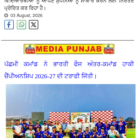
ਵਿਦਿਆਰਥੀਆਂ ਨੂੰ ਆਪਣੇ ਸੁਪਨਿਆਂ ਨੂੰ ਸਾਕਾਰ ਕਰਨ ਲਈ ਨਿਰੰਤਰ
ਪ੍ਰੇਰਿਤ ਕਰ ਰਿਹਾ ਹੈ।
03 August, 2026
ਪੱਛਮੀ ਕਮਾਂਡ ਨੇ ਭਾਰਤੀ ਫੌਜ ਅੰਤਰ-ਕਮਾਂਡ ਹਾਕੀ
ਚੈਂਪੀਅਨਸ਼ਿਪ 2026-27 ਦੀ ਟਰਾਫੀ ਜਿੱਤੀ।