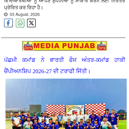
ਵਿਦਿਆਰਥੀਆਂ ਨੂੰ ਆਪਣੇ ਸੁਪਨਿਆਂ ਨੂੰ ਸਾਕਾਰ ਕਰਨ ਲਈ ਨਿਰੰਤਰ
ਪ੍ਰੇਰਿਤ ਕਰ ਰਿਹਾ ਹੈ।
03 August, 2026
ਪੱਛਮੀ ਕਮਾਂਡ ਨੇ ਭਾਰਤੀ ਫੌਜ ਅੰਤਰ-ਕਮਾਂਡ ਹਾਕੀ
ਚੈਂਪੀਅਨਸ਼ਿਪ 2026-27 ਦੀ ਟਰਾਫੀ ਜਿੱਤੀ।