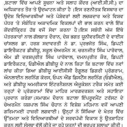
,ਬਟਾਲਾ ਵਿੱਚ ਆਪਣੇ ਸੂਚਨਾ ਅਤੇ ਸਲਾਹ ਕੇਂਦਰ (ਆਈ.ਸੀ.ਸੀ.) ਦਾ
ਅਧਿਕਾਰਤ ਤੌਰ 'ਤੇ ਉਦਘਾਟਨ ਕੀਤਾ ਹੈ ।ਇਸ ਰਣਨੀਤਕ ਵਿਸਥਾਰ ਦਾ
ਉਦੇਸ਼ ਵਿਦਿਆਰਥੀਆਂ ਅਤੇ ਪੇਸ਼ੇਵਰਾਂ ਲਈ ਲਚਕਦਾਰ ਅਤੇ ਵਿਸ਼ਵ
ਪੱਧਰ 'ਤੇ ਸੰਬੰਧਿਤ ਅਕਾਦਮਿਕ ਵਿਕਲਪਾਂ ਦੀ ਭਾਲ ਕਰਨ ਵਾਲੇ ਇੱਕ
ਕੇਂਦਰੀਕ੍ਰਿਤ ਹੱਬ ਵਜੋਂ ਸੇਵਾ ਕਰਨਾ ਹੈ।ਇਸ ਸਬੰਧੀ ਅੱਜ ਇੱਥੇ
ਪੱਤਰਕਾਰਾਂ ਨਾਲ ਗੱਲਬਾਤ ਦੌਰਾਨ, ਦੇਸ਼ ਭਗਤ ਯੂਨੀਵਰਸਿਟੀ ਦੇ ਵਾਈਸ
ਚਾਂਸਲਰ ਡਾ. ਹਰਸ਼ ਸਦਾਵਰਤੀ ਨੇ ਡਾ. ਪ੍ਰਭਜੋਤ ਸਿੰਘ, ਡਿਪਟੀ
ਡਾਇਰੈਕਟਰ ਡੀਬੀਯੂ, ਸਕੂਲ ਚੇਅਰਮੈਨ ਸ. ਚਰਨਜੀਤ ਸਿੰਘ ਪਾਰੋਵਾਲ,
ਐਮ ਡੀ ਦਰਸ਼ਪ੍ਰੀਤ ਸਿੰਘ ਪਾਰੋਵਾਲ, ਦਮਨਪ੍ਰੀਤ ਕੌਰ, ਡਿਪਟੀ
ਡਾਇਰੈਕਟਰ, ਓਡੀਐਲ ਡੀਬੀਯੂ ਦੇ ਨਾਲ ਕਿਹਾ ਕਿ ਬਟਾਲਾ ਵਿੱਚ ਨਵਾਂ
ਲਾਂਚ ਕੀਤਾ ਗਿਆ ਡੀਬੀਯੂ ਆਈਸੀਸੀ ਰੈਗੂਲਰ ਡਿਗਰੀ ਪ੍ਰੋਗਰਾਮ,
ਔਨਲਾਈਨ ਲਰਨਿੰਗ ਕੋਰਸ, ਓਪਨ ਐਂਡ ਡਿਸਟੈਂਸ ਲਰਨਿੰਗ (ਓਡੀਐਲ),
ਅਤੇ ਡੀਬੀਯੂ ਅਮਰੀਕਾਸ ਇੰਟਰਨੈਸ਼ਨਲ ਐਜੂਕੇਸ਼ਨ ਟਰੈਕ ਸਮੇਤ ਕਈ
ਤਰ੍ਹਾਂ ਦੇ ਪ੍ਰੋਗਰਾਮਾਂ ਵਿੱਚ ਮਾਹਿਰ ਮਾਰਗਦਰਸ਼ਨ ਅਤੇ ਸਹਾਇਤਾ
ਪ੍ਰਦਾਨ ਕਰੇਗਾ।ਸਮਾਗਮ ਦੌਰਾਨ ਬਟਾਲਾ ਇੰਪਰੂਵਮੈਂਟ ਟਰੱਸਟ ਦੇ
ਚੇਅਰਮੈਨ ਯਸ਼ਪਾਲ ਸਿੰਘ ਚੌਹਾਨ ਨੇ ਵਿਸ਼ੇਸ਼ ਮਹਿਮਾਨ ਵਜੋਂ ਆਪਣੀ
ਗਰਿਮਾਮਈ ਹਾਜ਼ਰੀ ਲਗਵਾਈ। ਉਨ੍ਹਾਂ ਨੇ ਸਿੱਖਿਆ ਦੇ ਖੇਤਰ ਵਿੱਚ
ਉੱਤਮਤਾ ਅਤੇ ਵਿਦਿਆਰਥੀਆਂ ਦੇ ਸਰਵਪੱਖੀ ਵਿਕਾਸ ਨੂੰ ਉਤਸ਼ਾਹਿਤ
ਕਰਨ ਲਈ ਸੰਸਥਾ ਵੱਲੋਂ ਕੀਤੇ ਜਾ ਰਹੇ ਯਤਨਾਂ ਦੀ ਭਰਪੂਰ ਸ਼ਲਾਘਾ ਕੀਤੀ।