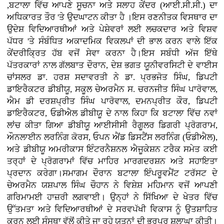
,ਬਟਾਲਾ ਵਿੱਚ ਆਪਣੇ ਸੂਚਨਾ ਅਤੇ ਸਲਾਹ ਕੇਂਦਰ (ਆਈ.ਸੀ.ਸੀ.) ਦਾ
ਅਧਿਕਾਰਤ ਤੌਰ 'ਤੇ ਉਦਘਾਟਨ ਕੀਤਾ ਹੈ ।ਇਸ ਰਣਨੀਤਕ ਵਿਸਥਾਰ ਦਾ
ਉਦੇਸ਼ ਵਿਦਿਆਰਥੀਆਂ ਅਤੇ ਪੇਸ਼ੇਵਰਾਂ ਲਈ ਲਚਕਦਾਰ ਅਤੇ ਵਿਸ਼ਵ
ਪੱਧਰ 'ਤੇ ਸੰਬੰਧਿਤ ਅਕਾਦਮਿਕ ਵਿਕਲਪਾਂ ਦੀ ਭਾਲ ਕਰਨ ਵਾਲੇ ਇੱਕ
ਕੇਂਦਰੀਕ੍ਰਿਤ ਹੱਬ ਵਜੋਂ ਸੇਵਾ ਕਰਨਾ ਹੈ।ਇਸ ਸਬੰਧੀ ਅੱਜ ਇੱਥੇ
ਪੱਤਰਕਾਰਾਂ ਨਾਲ ਗੱਲਬਾਤ ਦੌਰਾਨ, ਦੇਸ਼ ਭਗਤ ਯੂਨੀਵਰਸਿਟੀ ਦੇ ਵਾਈਸ
ਚਾਂਸਲਰ ਡਾ. ਹਰਸ਼ ਸਦਾਵਰਤੀ ਨੇ ਡਾ. ਪ੍ਰਭਜੋਤ ਸਿੰਘ, ਡਿਪਟੀ
ਡਾਇਰੈਕਟਰ ਡੀਬੀਯੂ, ਸਕੂਲ ਚੇਅਰਮੈਨ ਸ. ਚਰਨਜੀਤ ਸਿੰਘ ਪਾਰੋਵਾਲ,
ਐਮ ਡੀ ਦਰਸ਼ਪ੍ਰੀਤ ਸਿੰਘ ਪਾਰੋਵਾਲ, ਦਮਨਪ੍ਰੀਤ ਕੌਰ, ਡਿਪਟੀ
ਡਾਇਰੈਕਟਰ, ਓਡੀਐਲ ਡੀਬੀਯੂ ਦੇ ਨਾਲ ਕਿਹਾ ਕਿ ਬਟਾਲਾ ਵਿੱਚ ਨਵਾਂ
ਲਾਂਚ ਕੀਤਾ ਗਿਆ ਡੀਬੀਯੂ ਆਈਸੀਸੀ ਰੈਗੂਲਰ ਡਿਗਰੀ ਪ੍ਰੋਗਰਾਮ,
ਔਨਲਾਈਨ ਲਰਨਿੰਗ ਕੋਰਸ, ਓਪਨ ਐਂਡ ਡਿਸਟੈਂਸ ਲਰਨਿੰਗ (ਓਡੀਐਲ),
ਅਤੇ ਡੀਬੀਯੂ ਅਮਰੀਕਾਸ ਇੰਟਰਨੈਸ਼ਨਲ ਐਜੂਕੇਸ਼ਨ ਟਰੈਕ ਸਮੇਤ ਕਈ
ਤਰ੍ਹਾਂ ਦੇ ਪ੍ਰੋਗਰਾਮਾਂ ਵਿੱਚ ਮਾਹਿਰ ਮਾਰਗਦਰਸ਼ਨ ਅਤੇ ਸਹਾਇਤਾ
ਪ੍ਰਦਾਨ ਕਰੇਗਾ।ਸਮਾਗਮ ਦੌਰਾਨ ਬਟਾਲਾ ਇੰਪਰੂਵਮੈਂਟ ਟਰੱਸਟ ਦੇ
ਚੇਅਰਮੈਨ ਯਸ਼ਪਾਲ ਸਿੰਘ ਚੌਹਾਨ ਨੇ ਵਿਸ਼ੇਸ਼ ਮਹਿਮਾਨ ਵਜੋਂ ਆਪਣੀ
ਗਰਿਮਾਮਈ ਹਾਜ਼ਰੀ ਲਗਵਾਈ। ਉਨ੍ਹਾਂ ਨੇ ਸਿੱਖਿਆ ਦੇ ਖੇਤਰ ਵਿੱਚ
ਉੱਤਮਤਾ ਅਤੇ ਵਿਦਿਆਰਥੀਆਂ ਦੇ ਸਰਵਪੱਖੀ ਵਿਕਾਸ ਨੂੰ ਉਤਸ਼ਾਹਿਤ
ਕਰਨ ਲਈ ਸੰਸਥਾ ਵੱਲੋਂ ਕੀਤੇ ਜਾ ਰਹੇ ਯਤਨਾਂ ਦੀ ਭਰਪੂਰ ਸ਼ਲਾਘਾ ਕੀਤੀ।