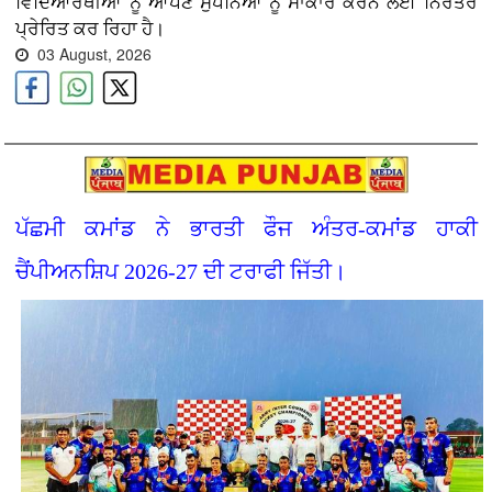
ਵਿਦਿਆਰਥੀਆਂ ਨੂੰ ਆਪਣੇ ਸੁਪਨਿਆਂ ਨੂੰ ਸਾਕਾਰ ਕਰਨ ਲਈ ਨਿਰੰਤਰ
ਪ੍ਰੇਰਿਤ ਕਰ ਰਿਹਾ ਹੈ।
03 August, 2026
ਪੱਛਮੀ ਕਮਾਂਡ ਨੇ ਭਾਰਤੀ ਫੌਜ ਅੰਤਰ-ਕਮਾਂਡ ਹਾਕੀ
ਚੈਂਪੀਅਨਸ਼ਿਪ 2026-27 ਦੀ ਟਰਾਫੀ ਜਿੱਤੀ।