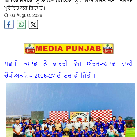
ਵਿਦਿਆਰਥੀਆਂ ਨੂੰ ਆਪਣੇ ਸੁਪਨਿਆਂ ਨੂੰ ਸਾਕਾਰ ਕਰਨ ਲਈ ਨਿਰੰਤਰ
ਪ੍ਰੇਰਿਤ ਕਰ ਰਿਹਾ ਹੈ।
03 August, 2026
ਪੱਛਮੀ ਕਮਾਂਡ ਨੇ ਭਾਰਤੀ ਫੌਜ ਅੰਤਰ-ਕਮਾਂਡ ਹਾਕੀ
ਚੈਂਪੀਅਨਸ਼ਿਪ 2026-27 ਦੀ ਟਰਾਫੀ ਜਿੱਤੀ।