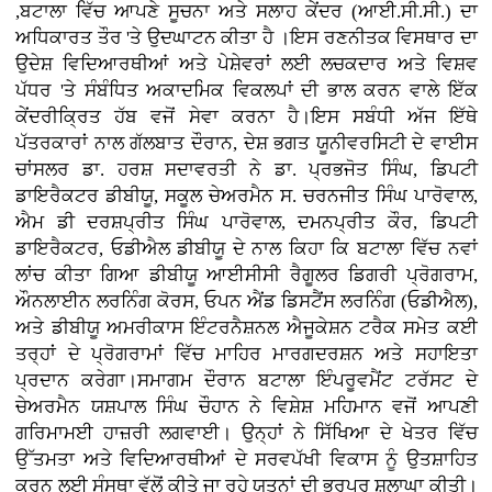
,ਬਟਾਲਾ ਵਿੱਚ ਆਪਣੇ ਸੂਚਨਾ ਅਤੇ ਸਲਾਹ ਕੇਂਦਰ (ਆਈ.ਸੀ.ਸੀ.) ਦਾ
ਅਧਿਕਾਰਤ ਤੌਰ 'ਤੇ ਉਦਘਾਟਨ ਕੀਤਾ ਹੈ ।ਇਸ ਰਣਨੀਤਕ ਵਿਸਥਾਰ ਦਾ
ਉਦੇਸ਼ ਵਿਦਿਆਰਥੀਆਂ ਅਤੇ ਪੇਸ਼ੇਵਰਾਂ ਲਈ ਲਚਕਦਾਰ ਅਤੇ ਵਿਸ਼ਵ
ਪੱਧਰ 'ਤੇ ਸੰਬੰਧਿਤ ਅਕਾਦਮਿਕ ਵਿਕਲਪਾਂ ਦੀ ਭਾਲ ਕਰਨ ਵਾਲੇ ਇੱਕ
ਕੇਂਦਰੀਕ੍ਰਿਤ ਹੱਬ ਵਜੋਂ ਸੇਵਾ ਕਰਨਾ ਹੈ।ਇਸ ਸਬੰਧੀ ਅੱਜ ਇੱਥੇ
ਪੱਤਰਕਾਰਾਂ ਨਾਲ ਗੱਲਬਾਤ ਦੌਰਾਨ, ਦੇਸ਼ ਭਗਤ ਯੂਨੀਵਰਸਿਟੀ ਦੇ ਵਾਈਸ
ਚਾਂਸਲਰ ਡਾ. ਹਰਸ਼ ਸਦਾਵਰਤੀ ਨੇ ਡਾ. ਪ੍ਰਭਜੋਤ ਸਿੰਘ, ਡਿਪਟੀ
ਡਾਇਰੈਕਟਰ ਡੀਬੀਯੂ, ਸਕੂਲ ਚੇਅਰਮੈਨ ਸ. ਚਰਨਜੀਤ ਸਿੰਘ ਪਾਰੋਵਾਲ,
ਐਮ ਡੀ ਦਰਸ਼ਪ੍ਰੀਤ ਸਿੰਘ ਪਾਰੋਵਾਲ, ਦਮਨਪ੍ਰੀਤ ਕੌਰ, ਡਿਪਟੀ
ਡਾਇਰੈਕਟਰ, ਓਡੀਐਲ ਡੀਬੀਯੂ ਦੇ ਨਾਲ ਕਿਹਾ ਕਿ ਬਟਾਲਾ ਵਿੱਚ ਨਵਾਂ
ਲਾਂਚ ਕੀਤਾ ਗਿਆ ਡੀਬੀਯੂ ਆਈਸੀਸੀ ਰੈਗੂਲਰ ਡਿਗਰੀ ਪ੍ਰੋਗਰਾਮ,
ਔਨਲਾਈਨ ਲਰਨਿੰਗ ਕੋਰਸ, ਓਪਨ ਐਂਡ ਡਿਸਟੈਂਸ ਲਰਨਿੰਗ (ਓਡੀਐਲ),
ਅਤੇ ਡੀਬੀਯੂ ਅਮਰੀਕਾਸ ਇੰਟਰਨੈਸ਼ਨਲ ਐਜੂਕੇਸ਼ਨ ਟਰੈਕ ਸਮੇਤ ਕਈ
ਤਰ੍ਹਾਂ ਦੇ ਪ੍ਰੋਗਰਾਮਾਂ ਵਿੱਚ ਮਾਹਿਰ ਮਾਰਗਦਰਸ਼ਨ ਅਤੇ ਸਹਾਇਤਾ
ਪ੍ਰਦਾਨ ਕਰੇਗਾ।ਸਮਾਗਮ ਦੌਰਾਨ ਬਟਾਲਾ ਇੰਪਰੂਵਮੈਂਟ ਟਰੱਸਟ ਦੇ
ਚੇਅਰਮੈਨ ਯਸ਼ਪਾਲ ਸਿੰਘ ਚੌਹਾਨ ਨੇ ਵਿਸ਼ੇਸ਼ ਮਹਿਮਾਨ ਵਜੋਂ ਆਪਣੀ
ਗਰਿਮਾਮਈ ਹਾਜ਼ਰੀ ਲਗਵਾਈ। ਉਨ੍ਹਾਂ ਨੇ ਸਿੱਖਿਆ ਦੇ ਖੇਤਰ ਵਿੱਚ
ਉੱਤਮਤਾ ਅਤੇ ਵਿਦਿਆਰਥੀਆਂ ਦੇ ਸਰਵਪੱਖੀ ਵਿਕਾਸ ਨੂੰ ਉਤਸ਼ਾਹਿਤ
ਕਰਨ ਲਈ ਸੰਸਥਾ ਵੱਲੋਂ ਕੀਤੇ ਜਾ ਰਹੇ ਯਤਨਾਂ ਦੀ ਭਰਪੂਰ ਸ਼ਲਾਘਾ ਕੀਤੀ।