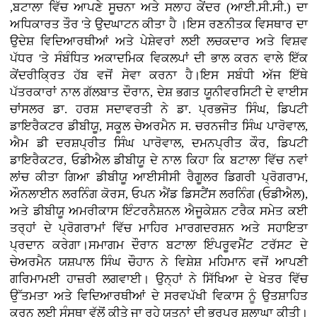
,ਬਟਾਲਾ ਵਿੱਚ ਆਪਣੇ ਸੂਚਨਾ ਅਤੇ ਸਲਾਹ ਕੇਂਦਰ (ਆਈ.ਸੀ.ਸੀ.) ਦਾ
ਅਧਿਕਾਰਤ ਤੌਰ 'ਤੇ ਉਦਘਾਟਨ ਕੀਤਾ ਹੈ ।ਇਸ ਰਣਨੀਤਕ ਵਿਸਥਾਰ ਦਾ
ਉਦੇਸ਼ ਵਿਦਿਆਰਥੀਆਂ ਅਤੇ ਪੇਸ਼ੇਵਰਾਂ ਲਈ ਲਚਕਦਾਰ ਅਤੇ ਵਿਸ਼ਵ
ਪੱਧਰ 'ਤੇ ਸੰਬੰਧਿਤ ਅਕਾਦਮਿਕ ਵਿਕਲਪਾਂ ਦੀ ਭਾਲ ਕਰਨ ਵਾਲੇ ਇੱਕ
ਕੇਂਦਰੀਕ੍ਰਿਤ ਹੱਬ ਵਜੋਂ ਸੇਵਾ ਕਰਨਾ ਹੈ।ਇਸ ਸਬੰਧੀ ਅੱਜ ਇੱਥੇ
ਪੱਤਰਕਾਰਾਂ ਨਾਲ ਗੱਲਬਾਤ ਦੌਰਾਨ, ਦੇਸ਼ ਭਗਤ ਯੂਨੀਵਰਸਿਟੀ ਦੇ ਵਾਈਸ
ਚਾਂਸਲਰ ਡਾ. ਹਰਸ਼ ਸਦਾਵਰਤੀ ਨੇ ਡਾ. ਪ੍ਰਭਜੋਤ ਸਿੰਘ, ਡਿਪਟੀ
ਡਾਇਰੈਕਟਰ ਡੀਬੀਯੂ, ਸਕੂਲ ਚੇਅਰਮੈਨ ਸ. ਚਰਨਜੀਤ ਸਿੰਘ ਪਾਰੋਵਾਲ,
ਐਮ ਡੀ ਦਰਸ਼ਪ੍ਰੀਤ ਸਿੰਘ ਪਾਰੋਵਾਲ, ਦਮਨਪ੍ਰੀਤ ਕੌਰ, ਡਿਪਟੀ
ਡਾਇਰੈਕਟਰ, ਓਡੀਐਲ ਡੀਬੀਯੂ ਦੇ ਨਾਲ ਕਿਹਾ ਕਿ ਬਟਾਲਾ ਵਿੱਚ ਨਵਾਂ
ਲਾਂਚ ਕੀਤਾ ਗਿਆ ਡੀਬੀਯੂ ਆਈਸੀਸੀ ਰੈਗੂਲਰ ਡਿਗਰੀ ਪ੍ਰੋਗਰਾਮ,
ਔਨਲਾਈਨ ਲਰਨਿੰਗ ਕੋਰਸ, ਓਪਨ ਐਂਡ ਡਿਸਟੈਂਸ ਲਰਨਿੰਗ (ਓਡੀਐਲ),
ਅਤੇ ਡੀਬੀਯੂ ਅਮਰੀਕਾਸ ਇੰਟਰਨੈਸ਼ਨਲ ਐਜੂਕੇਸ਼ਨ ਟਰੈਕ ਸਮੇਤ ਕਈ
ਤਰ੍ਹਾਂ ਦੇ ਪ੍ਰੋਗਰਾਮਾਂ ਵਿੱਚ ਮਾਹਿਰ ਮਾਰਗਦਰਸ਼ਨ ਅਤੇ ਸਹਾਇਤਾ
ਪ੍ਰਦਾਨ ਕਰੇਗਾ।ਸਮਾਗਮ ਦੌਰਾਨ ਬਟਾਲਾ ਇੰਪਰੂਵਮੈਂਟ ਟਰੱਸਟ ਦੇ
ਚੇਅਰਮੈਨ ਯਸ਼ਪਾਲ ਸਿੰਘ ਚੌਹਾਨ ਨੇ ਵਿਸ਼ੇਸ਼ ਮਹਿਮਾਨ ਵਜੋਂ ਆਪਣੀ
ਗਰਿਮਾਮਈ ਹਾਜ਼ਰੀ ਲਗਵਾਈ। ਉਨ੍ਹਾਂ ਨੇ ਸਿੱਖਿਆ ਦੇ ਖੇਤਰ ਵਿੱਚ
ਉੱਤਮਤਾ ਅਤੇ ਵਿਦਿਆਰਥੀਆਂ ਦੇ ਸਰਵਪੱਖੀ ਵਿਕਾਸ ਨੂੰ ਉਤਸ਼ਾਹਿਤ
ਕਰਨ ਲਈ ਸੰਸਥਾ ਵੱਲੋਂ ਕੀਤੇ ਜਾ ਰਹੇ ਯਤਨਾਂ ਦੀ ਭਰਪੂਰ ਸ਼ਲਾਘਾ ਕੀਤੀ।