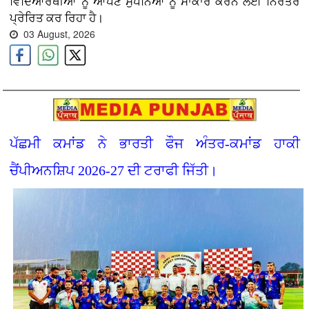
ਵਿਦਿਆਰਥੀਆਂ ਨੂੰ ਆਪਣੇ ਸੁਪਨਿਆਂ ਨੂੰ ਸਾਕਾਰ ਕਰਨ ਲਈ ਨਿਰੰਤਰ
ਪ੍ਰੇਰਿਤ ਕਰ ਰਿਹਾ ਹੈ।
03 August, 2026
ਪੱਛਮੀ ਕਮਾਂਡ ਨੇ ਭਾਰਤੀ ਫੌਜ ਅੰਤਰ-ਕਮਾਂਡ ਹਾਕੀ
ਚੈਂਪੀਅਨਸ਼ਿਪ 2026-27 ਦੀ ਟਰਾਫੀ ਜਿੱਤੀ।