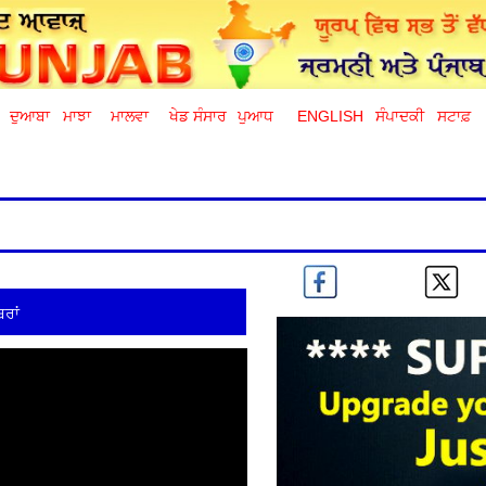
ਦੁਆਬਾ
ਮਾਝਾ
ਮਾਲਵਾ
ਖੇਡ ਸੰਸਾਰ
ਪੁਆਧ
ENGLISH
ਸੰਪਾਦਕੀ
ਸਟਾਫ਼
ਰਾਂ