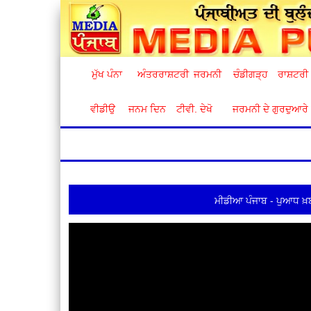
ਮੁੱਖ ਪੰਨਾ
ਅੰਤਰਰਾਸ਼ਟਰੀ
ਜਰਮਨੀ
ਚੰਡੀਗੜ੍ਹ
ਰਾਸ਼ਟਰੀ
ਵੀਡੀਉ
ਜਨਮ ਦਿਨ
ਟੀਵੀ. ਦੇਖੋ
ਜਰਮਨੀ ਦੇ ਗੁਰਦੁਆਰੇ
ਮੀਡੀਆ ਪੰਜਾਬ - ਪੁਆਧ ਖ਼ਬ