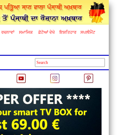
ਰਚਨਾਵਾਂ
ਸਮਾਜਿਕ
ਫ਼ੋਟੋਆਂ ਦੇਖੋ
ਇਸ਼ਤਿਹਾਰ
ਸਪਲੀਮੈਂਟ