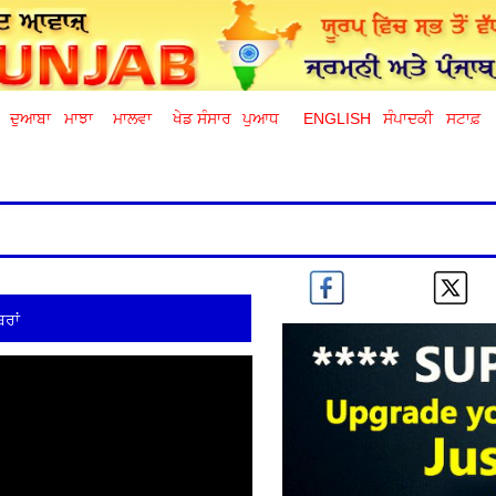
ਦੁਆਬਾ
ਮਾਝਾ
ਮਾਲਵਾ
ਖੇਡ ਸੰਸਾਰ
ਪੁਆਧ
ENGLISH
ਸੰਪਾਦਕੀ
ਸਟਾਫ਼
ਰਾਂ