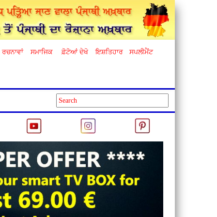
ਰਚਨਾਵਾਂ
ਸਮਾਜਿਕ
ਫ਼ੋਟੋਆਂ ਦੇਖੋ
ਇਸ਼ਤਿਹਾਰ
ਸਪਲੀਮੈਂਟ