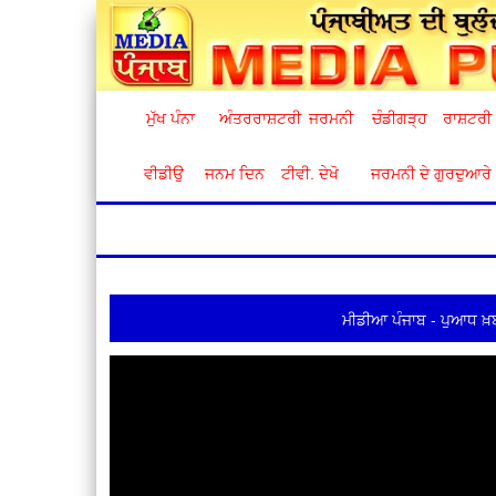
ਮੁੱਖ ਪੰਨਾ
ਅੰਤਰਰਾਸ਼ਟਰੀ
ਜਰਮਨੀ
ਚੰਡੀਗੜ੍ਹ
ਰਾਸ਼ਟਰੀ
ਵੀਡੀਉ
ਜਨਮ ਦਿਨ
ਟੀਵੀ. ਦੇਖੋ
ਜਰਮਨੀ ਦੇ ਗੁਰਦੁਆਰੇ
ਮੀਡੀਆ ਪੰਜਾਬ - ਪੁਆਧ ਖ਼ਬ