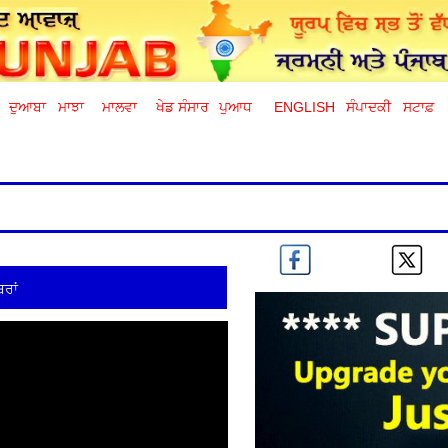
ਦੁਆਬਾ
ਮਾਝਾ
ਮਾਲਵਾ
ਖੇਡ ਸੰਸਾਰ
ਪੁਆਧ
ENGLISH
ਸੰਪਾਦਕੀ
ਸਟਾਫ਼
ਰਾਂ