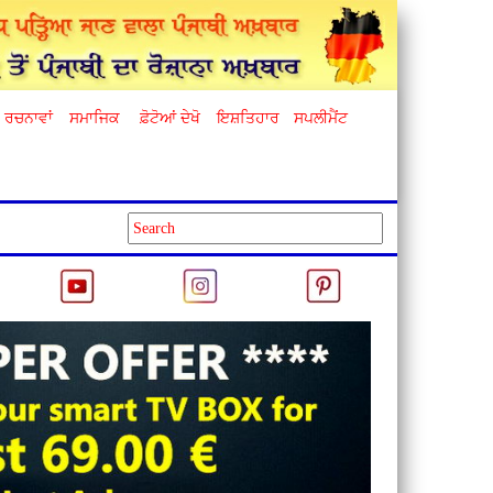
ਰਚਨਾਵਾਂ
ਸਮਾਜਿਕ
ਫ਼ੋਟੋਆਂ ਦੇਖੋ
ਇਸ਼ਤਿਹਾਰ
ਸਪਲੀਮੈਂਟ