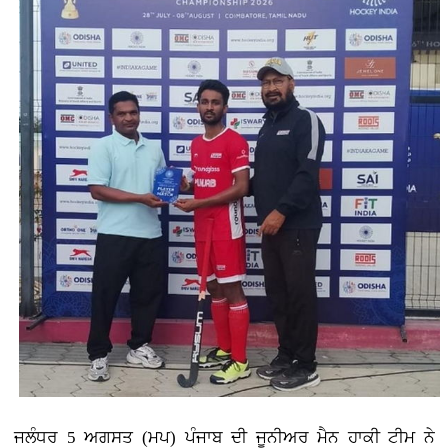
ਜਲੰਧਰ 5 ਅਗਸਤ (ਮਪ) ਪੰਜਾਬ ਦੀ ਜੂਨੀਅਰ ਮੈਨ ਹਾਕੀ ਟੀਮ ਨੇ