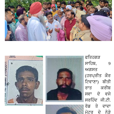
ਫਤਿਹਗੜ
ਸਾਹਿਬ, 9
ਅਗਸਤ
(ਹਰਪ੍ਰੀਤ ਕੌਰ
ਟਿਵਾਣਾ)
ਬੀਤੀ
ਰਾਤ ਕਰੀਬ
ਸਵਾ ਦੋ ਵਜੇ
ਸਰਹਿੰਦ ਜੀ.ਟੀ.
ਰੋਡ ਤੇ ਦਾਦਾ
ਮੋਟਰ ਦੇ ਨੇੜੇ