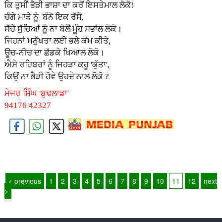
ਕਿ ਤੁਸੀਂ ਭੈੜੀ ਭਾਸ਼ਾ ਦਾ ਕਰੋਂ ਇਸਤੇਮਾਲ ਲੋਕੋ!
ਚੰਗੇ ਮਾੜੇ ਨੂੰ ਬੰਨੋ ਇਕ ਰੱਸੇ,
ਸੱਚੇ ਸੁੱਚਿਆਂ ਨੂੰ ਨਾ ਬੋਲੋਂ ਮੂੰਹ ਸਭਾਂਲ ਲੋਕੋ।
ਜਿਹਨਾਂ ਮਨੁੱਖਤਾ ਲਈ ਭਲੇ ਕੰਮ ਕੀਤੇ,
ਊਚ-ਨੀਚ ਦਾ ਛੱਡਕੇ ਖਿਆਲ ਲੋਕੋ।
ਐਸੇ ਰਹਿਬਰਾਂ ਨੂੰ ਜਿਹੜਾ ਕਹੂ 'ਕੁੱਤਾ',
ਕਿਉਂ ਨਾ ਭੈੜੀ ਹੋਵੇ ਉਹਦੇ ਨਾਲ ਲੋਕੋ ?
ਮੇਜਰ ਸਿੰਘ 'ਬੁਢਲਾਡਾ'
94176 42327
< previous
1
2
3
4
5
6
7
8
9
10
11
12
next
>