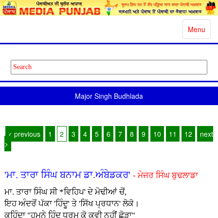
Toggle
Menu
navigatio
Major Singh Budhlada
< previous
1
2
3
4
5
6
7
8
9
10
11
12
next
>
'ਮਾ. ਤਾਰਾ ਸਿੰਘ ਬਨਾਮ ਡਾ.ਅੰਬੇਡਕਰ'
- ਮੇਜਰ ਸਿੰਘ ਬੁਢਲਾਡਾ
ਮਾ. ਤਾਰਾ ਸਿੰਘ ਸੀ *ਵਿਹਿਪ' ਦੇ ਮੋਢੀਆਂ ਚੋਂ,
ਇਹ ਅੰਦਰੋਂ ਪੱਕਾ 'ਹਿੰਦੂ' ਤੇ 'ਸਿੱਖ ਪ੍ਰਧਾਨ' ਲੋਕੋ।
ਕਹਿੰਦਾ "ਹਮਨੇ ਹਿੰਦੂ ਧਰਮ ਕੋ ਕਵੀ ਨਹੀਂ ਛੋੜਾ"