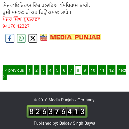
'ਮੇਜਰ' ਇਤਿਹਾਸ ਵਿੱਚ ਰਲਾਇਆ 'ਮਿਥਿਹਾਸ' ਭਾਰੀ,
ਤੁਸੀਂ ਸਮਝਣ ਦੀ ਕਰ ਦਿਉ ਕਮਾਲ ਯਾਰੋ।
ਮੇਜਰ ਸਿੰਘ 'ਬੁਢਲਾਡਾ'
94176 42327
< previous
1
2
3
4
5
6
7
8
9
10
11
12
next
>
© 2016 Media Punjab - Germany
Published by: Baldev Singh Bajwa