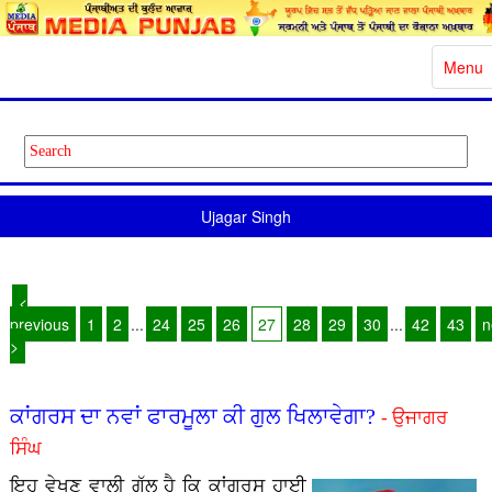
Toggle
Menu
naviga
Ujagar Singh
<
previous
1
2
...
24
25
26
27
28
29
30
...
42
43
n
>
ਕਾਂਗਰਸ ਦਾ ਨਵਾਂ ਫਾਰਮੂਲਾ ਕੀ ਗੁਲ ਖਿਲਾਵੇਗਾ?
- ਉਜਾਗਰ
ਸਿੰਘ
ਇਹ ਵੇਖਣ ਵਾਲੀ ਗੱਲ ਹੈ ਕਿ ਕਾਂਗਰਸ ਹਾਈ